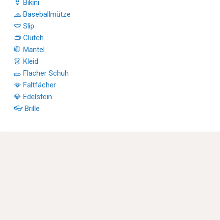
👙 Bikini
🧢 Baseballmütze
🩲 Slip
👝 Clutch
🧥 Mantel
👗 Kleid
🥿 Flacher Schuh
🪭 Faltfächer
💎 Edelstein
👓 Brille