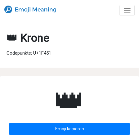
👑 Krone
Codepunkte: U+1F451
👑
Emoji kopieren