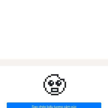
🧟
Sao chép biểu tượng cảm xúc