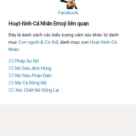
Facebook
Hoạt-hình-Cá Nhân Emoji liên quan
Đây là danh sách các biểu tượng cảm xúc khác từ danh
mục
Con người & Cơ thể
, danh mục con
Hoạt-hình-Cá
Nhân
:
🧙‍♀️ Pháp Sư Nữ
🦸‍♀️ Nữ Siêu Anh Hùng
🦹‍♀️ Nữ Siêu Phản Diện
🧛‍♀️ Ma Cà Rồng Nữ
🧟‍♀️ Xác Chết Nữ Sống Lại