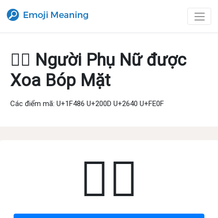
💆‍♀️ Người Phụ Nữ được
Xoa Bóp Mặt
Các điểm mã: U+1F486 U+200D U+2640 U+FE0F
💆‍♀️