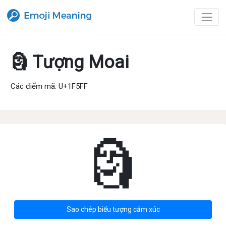
🗿 Tượng Moai
Các điểm mã: U+1F5FF
🗿
Sao chép biểu tượng cảm xúc