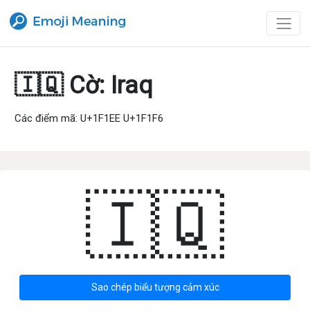
🇮🇶 Cờ: Iraq
Các điểm mã: U+1F1EE U+1F1F6
🇮🇶
Sao chép biểu tượng cảm xúc