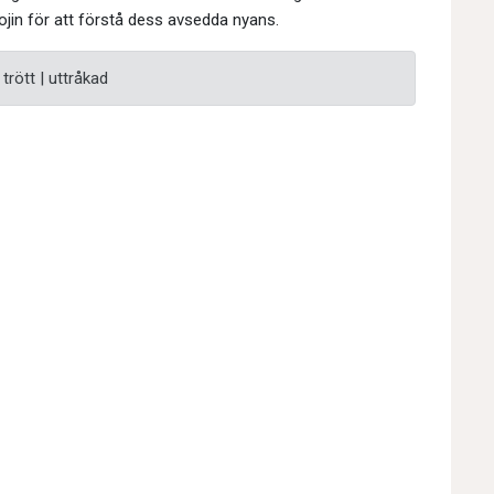
jin för att förstå dess avsedda nyans.
trött | uttråkad