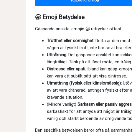
🥱 Emoji Betydelse
Gäspande ansikte-emojin 🥱 uttrycker oftast:
Trötthet eller sömnighet:
Detta är den mest d
någon är fysiskt trött, inte har sovit bra elle
Uttråkning:
Det gäspande ansiktet kan indiker
långtråkigt. Tänk på ett långt möte, en tråkig
Ointresse eller apati:
Ibland kan gäsp-emojin 
kan vara ett subtilt sätt att visa ointresse.
Utmattning (fysisk eller känslomässig):
Utöve
av att vara dränerad, antingen fysiskt efter 
krävande situation.
(Mindre vanligt)
Sarkasm eller passiv aggres
sarkastiskt för att antyda att något är tråki
vanlig och starkt beroende av omgivande tex
Den specifika betydelsen beror ofta på sammanha