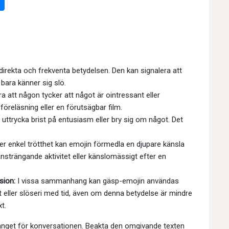
irekta och frekventa betydelsen. Den kan signalera att
r bara känner sig slö.
a att någon tycker att något är ointressant eller
 föreläsning eller en förutsägbar film.
uttrycka brist på entusiasm eller bry sig om något. Det
r enkel trötthet kan emojin förmedla en djupare känsla
ansträngande aktivitet eller känslomässigt efter en
sion:
I vissa sammanhang kan gäsp-emojin användas
gt eller slöseri med tid, även om denna betydelse är mindre
t.
nget för konversationen. Beakta den omgivande texten