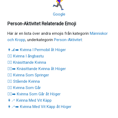
Google
Person-Aktivitet Relaterade Emoji
Här är en lista över andra emojis från kategorin
Människor
och Kropp
, underkategorin
Person-Aktivitet
:
👩‍🦼‍➡️ Kvinna I Permobil åt Höger
🧖‍♀️ Kvinna I ångbastu
🧎‍♀️ Knäsittande Kvinna
🧎‍♀️‍➡️ Knäsittande Kvinna åt Höger
🏃‍♀️ Kvinna Som Springer
🧍‍♀️ Stående Kvinna
🚶‍♀️ Kvinna Som Går
🚶‍♀️‍➡️ Kvinna Som Går åt Höger
👩‍🦯 Kvinna Med Vit Käpp
👩‍🦯‍➡️ Kvinna Med Vit Käpp åt Höger