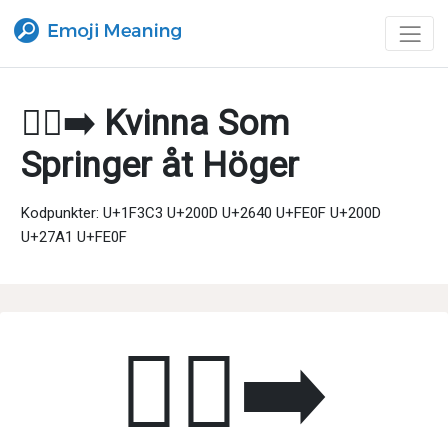
🏃‍♀️‍➡️ Kvinna Som
Springer åt Höger
Kodpunkter: U+1F3C3 U+200D U+2640 U+FE0F U+200D
U+27A1 U+FE0F
🏃‍♀️‍➡️