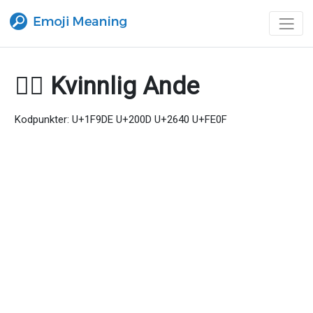
🧞‍♀️ Kvinnlig Ande
Kodpunkter: U+1F9DE U+200D U+2640 U+FE0F