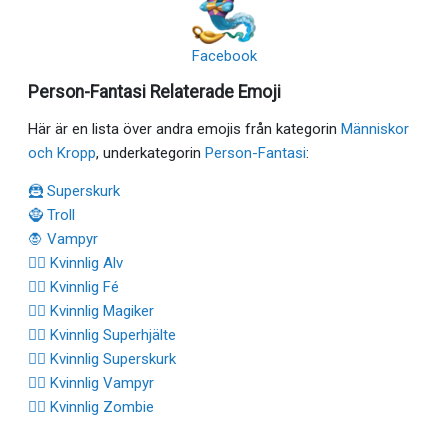
Facebook
Person-Fantasi Relaterade Emoji
Här är en lista över andra emojis från kategorin
Människor
och Kropp
, underkategorin
Person-Fantasi
:
🦹 Superskurk
🧌 Troll
🧛 Vampyr
🧝‍♀️ Kvinnlig Alv
🧚‍♀️ Kvinnlig Fé
🧙‍♀️ Kvinnlig Magiker
🦸‍♀️ Kvinnlig Superhjälte
🦹‍♀️ Kvinnlig Superskurk
🧛‍♀️ Kvinnlig Vampyr
🧟‍♀️ Kvinnlig Zombie