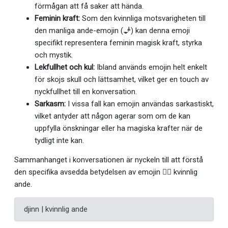
förmågan att få saker att hända.
Feminin kraft:
Som den kvinnliga motsvarigheten till
den manliga ande-emojin (🧞) kan denna emoji
specifikt representera feminin magisk kraft, styrka
och mystik.
Lekfullhet och kul:
Ibland används emojin helt enkelt
för skojs skull och lättsamhet, vilket ger en touch av
nyckfullhet till en konversation.
Sarkasm:
I vissa fall kan emojin användas sarkastiskt,
vilket antyder att någon agerar som om de kan
uppfylla önskningar eller ha magiska krafter när de
tydligt inte kan.
Sammanhanget i konversationen är nyckeln till att förstå
den specifika avsedda betydelsen av emojin 🧞‍♀️ kvinnlig
ande.
djinn | kvinnlig ande