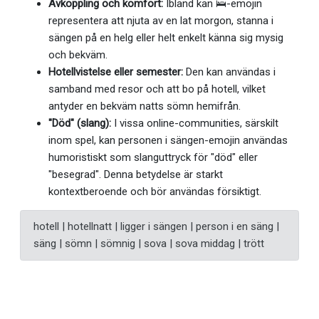
Avkoppling och komfort:
Ibland kan 🛌-emojin
representera att njuta av en lat morgon, stanna i
sängen på en helg eller helt enkelt känna sig mysig
och bekväm.
Hotellvistelse eller semester:
Den kan användas i
samband med resor och att bo på hotell, vilket
antyder en bekväm natts sömn hemifrån.
"Död" (slang):
I vissa online-communities, särskilt
inom spel, kan personen i sängen-emojin användas
humoristiskt som slanguttryck för "död" eller
"besegrad". Denna betydelse är starkt
kontextberoende och bör användas försiktigt.
hotell | hotellnatt | ligger i sängen | person i en säng |
säng | sömn | sömnig | sova | sova middag | trött