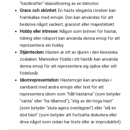
"hästkrafter"-klassificering av en bilmotor.
Grace och skönhet:
En hästs eleganta rörelser kan
framkallas med emojin. Den kan användas för att
beskriva något vackert, graciöst eller majestätiskt.
Hobby eller intresse:
Någon som brinner för hästar,
ridning eller ridsport kan använda denna emoji för att
representera sin hobby.
Stjärntecken:
Hästen är ett av djuren i den kinesiska
zodiaken. Människor födda i ett hästår kan använda
denna emoji för att representera sig själva eller sitt
födelseår.
Idiomrepresentation:
Hästemojin kan användas i
samband med andra emojis eller text för att
representera idiom som "håll hästarna" (som betyder
"vänta" eller "ha tålamod"), "stig av din höga häst"
(som betyder "sluta agera överlägsen") eller "slå en
död häst" (som betyder att fortsätta diskutera eller
driva något som redan har lösts eller är improduktivt).