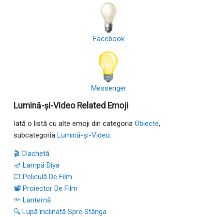
Facebook
Messenger
Lumină-și-Video Related Emoji
Iată o listă cu alte emoji din categoria
Obiecte
,
subcategoria
Lumină-și-Video
:
🎬 Clachetă
🪔 Lampă Diya
🎞 Peliculă De Film
📽 Proiector De Film
🔦 Lanternă
🔍 Lupă înclinată Spre Stânga