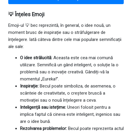
💡 Înțeles Emoji
Emoji-ul 💡 bec reprezintă, în general, o idee nouă, un
moment brusc de inspirație sau o străfulgerare de
înțelegere. Iată câteva dintre cele mai populare semnificații
ale sale:
O idee strălucită:
Aceasta este cea mai comună
utilizare. Semnifică un gând inteligent, o soluție la o
problemă sau o inovație creativă. Gândiți-vă la
momentul „Eureka!”.
Inspirație:
Becul poate simboliza, de asemenea, o
scânteie de creativitate, o creștere bruscă a
motivației sau o nouă înțelegere a ceva.
Inteligență sau istețime:
Uneori folosit pentru a
implica faptul că cineva este inteligent, ingenios sau
are o idee bună.
Rezolvarea problemelor:
Becul poate reprezenta actul