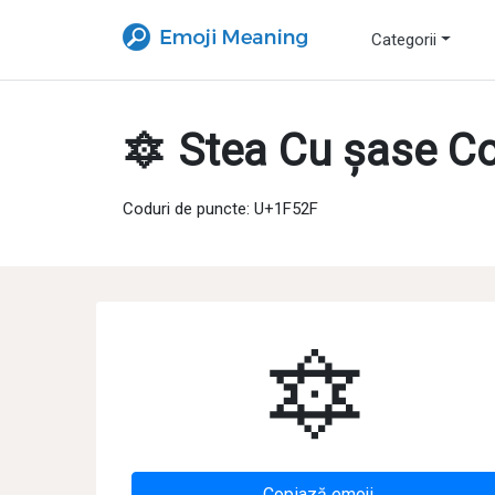
Categorii
🔯 Stea Cu șase Col
Coduri de puncte: U+1F52F
🔯
Copiază emoji