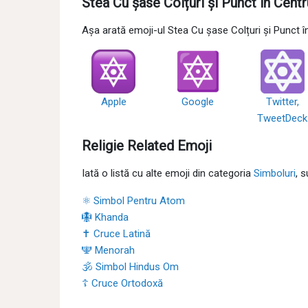
Stea Cu șase Colțuri și Punct în Cent
Așa arată emoji-ul Stea Cu șase Colțuri și Punct 
Apple
Google
Twitter,
TweetDeck
Religie Related Emoji
Iată o listă cu alte emoji din categoria
Simboluri
, 
⚛ Simbol Pentru Atom
🪯 Khanda
✝ Cruce Latină
🕎 Menorah
🕉 Simbol Hindus Om
☦ Cruce Ortodoxă