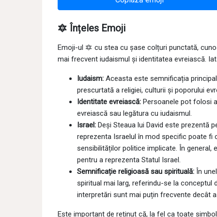
🔯 Înțeles Emoji
Emoji-ul 🔯 cu stea cu șase colțuri punctată, cuno
mai frecvent iudaismul și identitatea evreiască. Iat
Iudaism:
Aceasta este semnificația principală
prescurtată a religiei, culturii și poporului evr
Identitate evreiască:
Persoanele pot folosi a
evreiască sau legătura cu iudaismul.
Israel:
Deși Steaua lui David este prezentă pe 
reprezenta Israelul în mod specific poate fi
sensibilităților politice implicate. În general
pentru a reprezenta Statul Israel.
Semnificație religioasă sau spirituală:
În unel
spiritual mai larg, referindu-se la conceptul
interpretări sunt mai puțin frecvente decât 
Este important de reținut că, la fel ca toate simbo