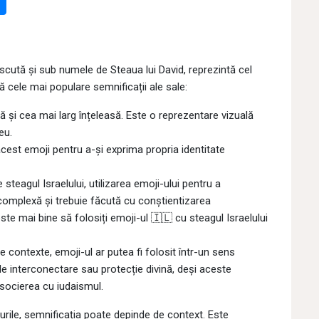
scută și sub numele de Steaua lui David, reprezintă cel
ă cele mai populare semnificații ale sale:
 și cea mai larg înțeleasă. Este o reprezentare vizuală
eu.
cest emoji pentru a-și exprima propria identitate
steagul Israelului, utilizarea emoji-ului pentru a
 complexă și trebuie făcută cu conștientizarea
, este mai bine să folosiți emoji-ul 🇮🇱 cu steagul Israelului
e contexte, emoji-ul ar putea fi folosit într-un sens
 de interconectare sau protecție divină, deși aceste
asocierea cu iudaismul.
lurile, semnificația poate depinde de context. Este