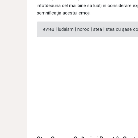
întotdeauna cel mai bine să luați în considerare exp
semnificația acestui emoji.
evreu | iudaism | noroc | stea | stea cu șase col