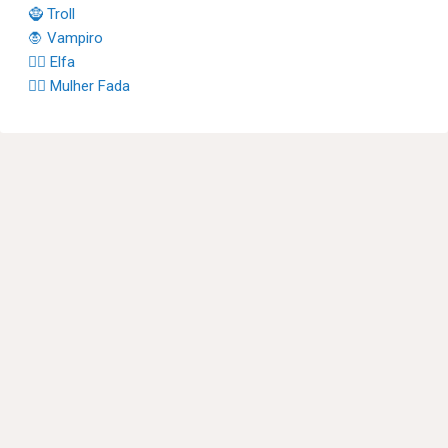
🧌 Troll
🧛 Vampiro
🧝‍♀️ Elfa
🧚‍♀️ Mulher Fada