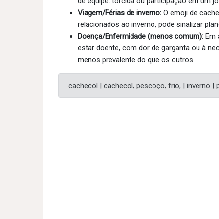
de equipe, torcida ou participação em um jo
Viagem/Férias de inverno:
O emoji de cache
relacionados ao inverno, pode sinalizar plan
Doença/Enfermidade (menos comum):
Em a
estar doente, com dor de garganta ou à nec
menos prevalente do que os outros.
cachecol | cachecol, pescoço, frio, | inverno |