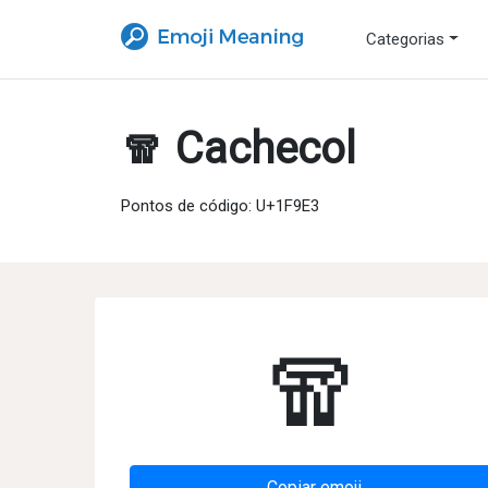
Categorias
🧣 Cachecol
Pontos de código: U+1F9E3
🧣
Copiar emoji