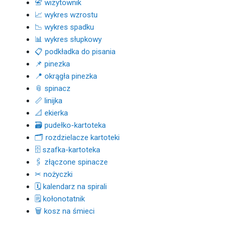
📇 wizytownik
📈 wykres wzrostu
📉 wykres spadku
📊 wykres słupkowy
📋 podkładka do pisania
📌 pinezka
📍 okrągła pinezka
📎 spinacz
📏 linijka
📐 ekierka
🗃 pudełko-kartoteka
🗂 rozdzielacze kartoteki
🗄 szafka-kartoteka
🖇 złączone spinacze
✂ nożyczki
🗓 kalendarz na spirali
🗒 kołonotatnik
🗑 kosz na śmieci