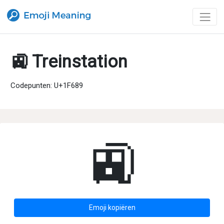
🚉 Treinstation
Codepunten: U+1F689
🚉
Emoji kopiëren