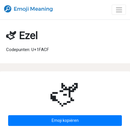
🫏 Ezel
Codepunten: U+1FACF
🫏
Emoji kopiëren