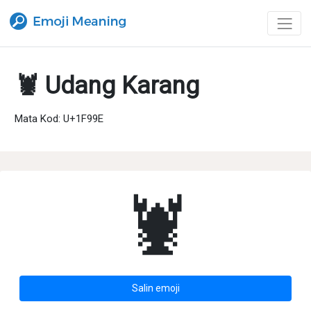
🦞 Udang Karang
Mata Kod: U+1F99E
🦞
Salin emoji