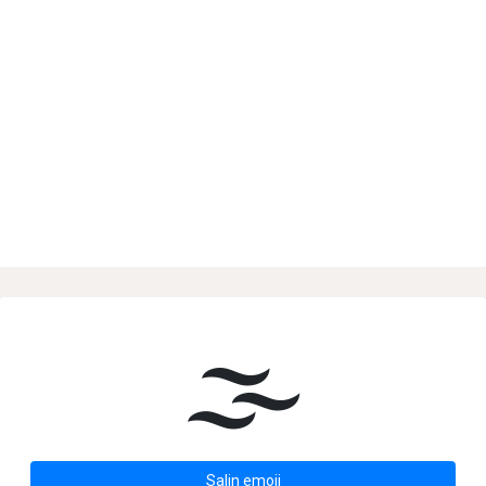
🌫
Salin emoji