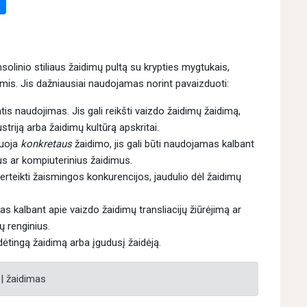
olinio stiliaus žaidimų pultą su krypties mygtukais,
mis. Jis dažniausiai naudojamas norint pavaizduoti:
tis naudojimas. Jis gali reikšti vaizdo žaidimų žaidimą,
triją arba žaidimų kultūrą apskritai.
duoja
konkretaus
žaidimo, jis gali būti naudojamas kalbant
us ar kompiuterinius žaidimus.
erteikti žaismingos konkurencijos, jaudulio dėl žaidimų
 kalbant apie vaizdo žaidimų transliacijų žiūrėjimą ar
ų renginius.
dėtingą žaidimą arba įgudusį žaidėją.
 | žaidimas