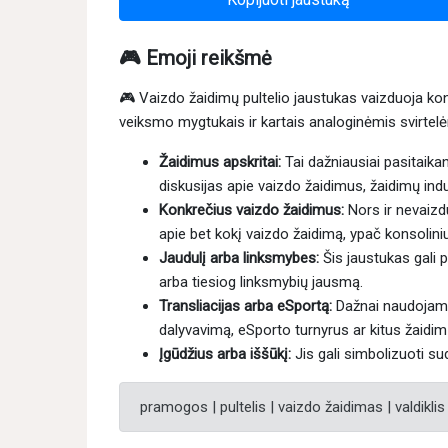
🎮 Emoji reikšmė
🎮 Vaizdo žaidimų pultelio jaustukas vaizduoja kons
veiksmo mygtukais ir kartais analoginėmis svirtelė
Žaidimus apskritai:
Tai dažniausiai pasitaikan
diskusijas apie vaizdo žaidimus, žaidimų indus
Konkrečius vaizdo žaidimus:
Nors ir nevaiz
apie bet kokį vaizdo žaidimą, ypač konsolini
Jaudulį arba linksmybes:
Šis jaustukas gali p
arba tiesiog linksmybių jausmą.
Transliacijas arba eSportą:
Dažnai naudojamas
dalyvavimą, eSporto turnyrus ar kitus žaidim
Įgūdžius arba iššūkį:
Jis gali simbolizuoti su
pramogos | pultelis | vaizdo žaidimas | valdiklis