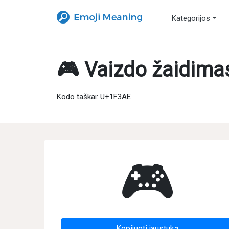
Kategorijos
🎮 Vaizdo žaidima
Kodo taškai: U+1F3AE
🎮
Kopijuoti jaustuką