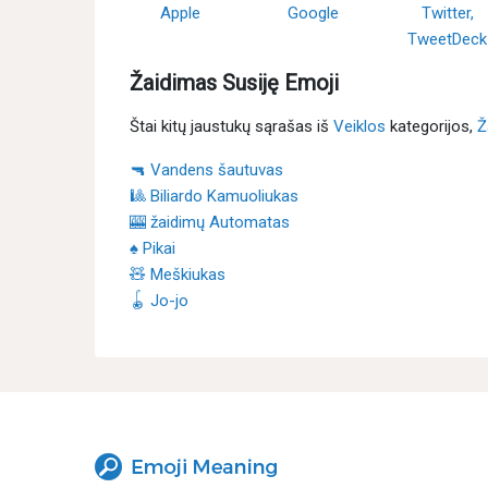
Apple
Google
Twitter,
TweetDeck
Žaidimas Susiję Emoji
Štai kitų jaustukų sąrašas iš
Veiklos
kategorijos,
Ž
🔫 Vandens šautuvas
🎱 Biliardo Kamuoliukas
🎰 žaidimų Automatas
♠ Pikai
🧸 Meškiukas
🪀 Jo-jo