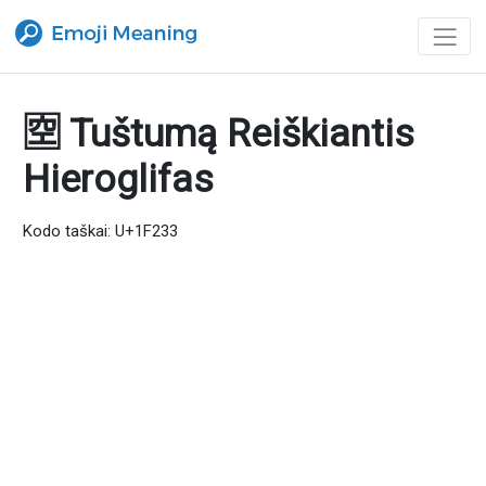
🈳 Tuštumą Reiškiantis
Hieroglifas
Kodo taškai: U+1F233