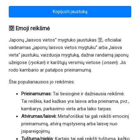
Kopijuoti jaustuką
🈳 Emoji reikšmė
Japonų „laisvos vietos“ mygtuko jaustukas 🈳, oficialiai
vadinamas „japonų laisvos vietos mygtuku“ arba „laisva
vieta“ jaustuku, vaizduoja mygtuką, dažnai randamą japonų
užeigose (
ryokan
) ir karštųjų versmių vietose (
onsen
). Jis
rodo kambario ar patalpos prieinamumą.
Štai populiariausios jo reikšmės:
Prieinamumas:
Tai tiesioginė ir dažniausia reikšmė.
Tai reiškia, kad kažkas yra laisva arba prieinama, pvz.,
kambarys, parkavimo vieta arba laiko tarpas.
Atvirumas/laisvė:
Metaforiškai tai gali reikšti emocinį
prieinamumą, atvirą mąstyseną arba laisvę nuo
įsipareigojimų.
Tuštuma/niekis:
Kartais tai gali reikšti tuštumą, kažko