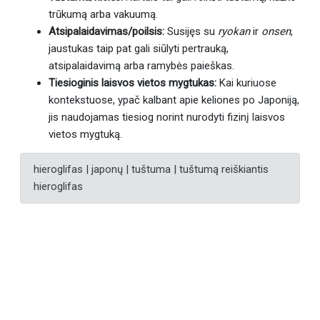
trūkumą arba vakuumą.
Atsipalaidavimas/poilsis:
Susijęs su
ryokan
ir
onsen
,
jaustukas taip pat gali siūlyti pertrauką,
atsipalaidavimą arba ramybės paieškas.
Tiesioginis laisvos vietos mygtukas:
Kai kuriuose
kontekstuose, ypač kalbant apie keliones po Japoniją,
jis naudojamas tiesiog norint nurodyti fizinį laisvos
vietos mygtuką.
hieroglifas | japonų | tuštuma | tuštumą reiškiantis
hieroglifas