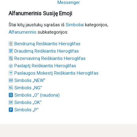
Messenger
Alfanumerinis Susiję Emoji
Štai kitų jaustukų sąrašas iš
Simboliai
kategorijos,
Alfanumerinis
subkategorijos:
🈴 Bendrumą Reiškiantis Hieroglifas
🈲 Draudimą Reiškiantis Hieroglifas
🈯 Rezervavimą Reiškiantis Hieroglifas
㊙ Paslaptį Reiškiantis Hieroglifas
🈂 Paslaugos Mokestį Reiškiantis Hieroglifas
🆕 Simbolis „NEW“
🆖 Simbolis „NG“
🅾 Simbolis „O“ (raudona)
🆗 Simbolis „OK“
🅿 Simbolis „P“