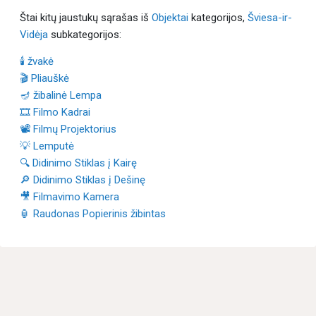
Štai kitų jaustukų sąrašas iš
Objektai
kategorijos,
Šviesa-ir-
Vidėja
subkategorijos:
🕯 žvakė
🎬 Pliauškė
🪔 žibalinė Lempa
🎞 Filmo Kadrai
📽 Filmų Projektorius
💡 Lemputė
🔍 Didinimo Stiklas į Kairę
🔎 Didinimo Stiklas į Dešinę
🎥 Filmavimo Kamera
🏮 Raudonas Popierinis žibintas