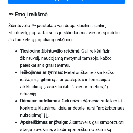
🔦 Emoji reikšmė
Žibintuvėlio 🔦 jaustukas vaizduoja klasikinį, rankinį
žibintuvėlį, paprastai su iš jo sklindančiu šviesos spinduliu.
Jis turi keletą populiarių reikšmių:
Tiesioginė žibintuvėlio reikšmė:
Gali reikšti fizinį
žibintuvėlį, naudojamą matymui tamsoje, kažko
paieškai ar signalizavimui.
Ieškojimas ar tyrimas:
Metaforiškai reiškia kažko
ieškojimą, gilinimąsi ar paslėptos informacijos
atskleidimą. Įsivaizduokite "šviesos metimą" į
situaciją.
Dėmesio sutelkimas:
Gali reikšti dėmesio sutelkimą į
konkretų klausimą, idėją ar detalę, tarsi "prožektoriaus
nukreipimą" į jį.
Apsireiškimas ar įžvalga:
Žibintuvėlis gali simbolizuoti
staigų suvokimą, atradimą ar aiškumo akimirką.