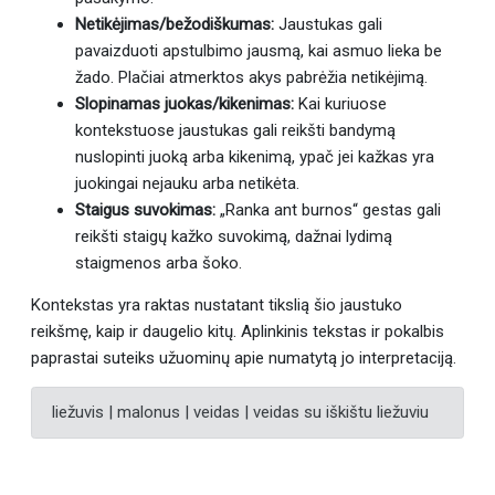
Netikėjimas/bežodiškumas:
Jaustukas gali
pavaizduoti apstulbimo jausmą, kai asmuo lieka be
žado. Plačiai atmerktos akys pabrėžia netikėjimą.
Slopinamas juokas/kikenimas:
Kai kuriuose
kontekstuose jaustukas gali reikšti bandymą
nuslopinti juoką arba kikenimą, ypač jei kažkas yra
juokingai nejauku arba netikėta.
Staigus suvokimas:
„Ranka ant burnos“ gestas gali
reikšti staigų kažko suvokimą, dažnai lydimą
staigmenos arba šoko.
Kontekstas yra raktas nustatant tikslią šio jaustuko
reikšmę, kaip ir daugelio kitų. Aplinkinis tekstas ir pokalbis
paprastai suteiks užuominų apie numatytą jo interpretaciją.
liežuvis | malonus | veidas | veidas su iškištu liežuviu