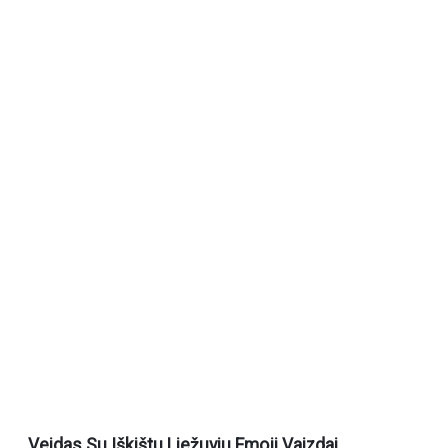
Veidas Su Iškištu Liežuviu Emoji Vaizdai