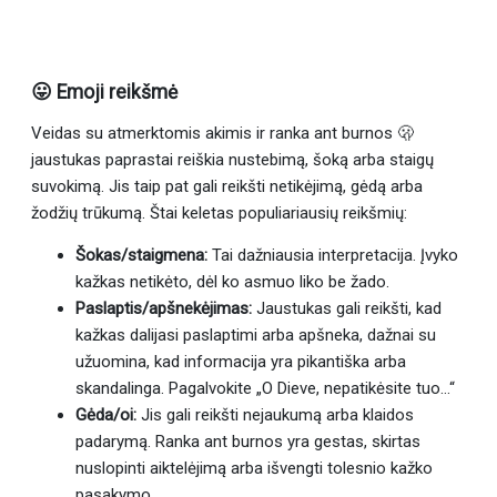
😛 Emoji reikšmė
Veidas su atmerktomis akimis ir ranka ant burnos 🫢
jaustukas paprastai reiškia nustebimą, šoką arba staigų
suvokimą. Jis taip pat gali reikšti netikėjimą, gėdą arba
žodžių trūkumą. Štai keletas populiariausių reikšmių:
Šokas/staigmena:
Tai dažniausia interpretacija. Įvyko
kažkas netikėto, dėl ko asmuo liko be žado.
Paslaptis/apšnekėjimas:
Jaustukas gali reikšti, kad
kažkas dalijasi paslaptimi arba apšneka, dažnai su
užuomina, kad informacija yra pikantiška arba
skandalinga. Pagalvokite „O Dieve, nepatikėsite tuo...“
Gėda/oi:
Jis gali reikšti nejaukumą arba klaidos
padarymą. Ranka ant burnos yra gestas, skirtas
nuslopinti aiktelėjimą arba išvengti tolesnio kažko
pasakymo.