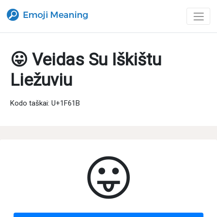
😛 Veidas Su Iškištu
Liežuviu
Kodo taškai: U+1F61B
😛