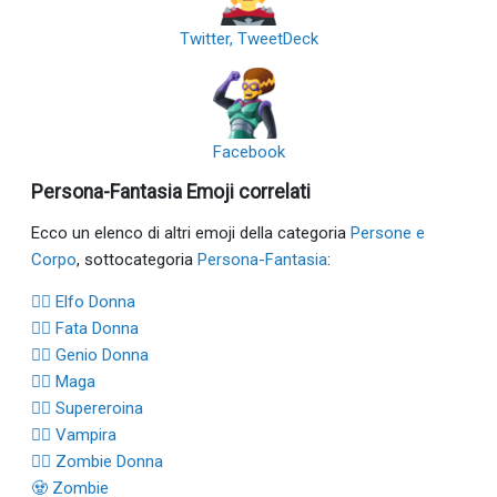
Twitter, TweetDeck
Facebook
Persona-Fantasia Emoji correlati
Ecco un elenco di altri emoji della categoria
Persone e
Corpo
, sottocategoria
Persona-Fantasia
:
🧝‍♀️ Elfo Donna
🧚‍♀️ Fata Donna
🧞‍♀️ Genio Donna
🧙‍♀️ Maga
🦸‍♀️ Supereroina
🧛‍♀️ Vampira
🧟‍♀️ Zombie Donna
🧟 Zombie