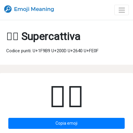
🦹‍♀️ Supercattiva
Codice punti: U+1F9B9 U+200D U+2640 U+FE0F
🦹‍♀️
Copia emoji