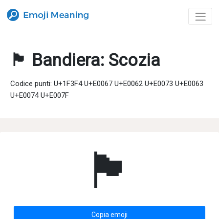
🏴󠁧󠁢󠁳󠁣󠁴󠁿 Bandiera: Scozia
Codice punti: U+1F3F4 U+E0067 U+E0062 U+E0073 U+E0063
U+E0074 U+E007F
🏴󠁧󠁢󠁳󠁣󠁴󠁿
Copia emoji