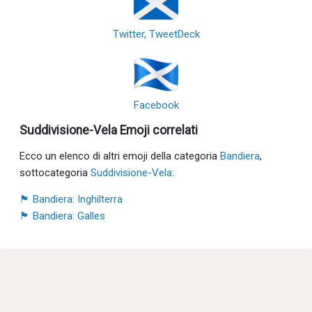
Twitter, TweetDeck
Facebook
Suddivisione-Vela Emoji correlati
Ecco un elenco di altri emoji della categoria
Bandiera
,
sottocategoria
Suddivisione-Vela
:
🏴󠁧󠁢󠁥󠁮󠁧󠁿 Bandiera: Inghilterra
🏴󠁧󠁢󠁷󠁬󠁳󠁿 Bandiera: Galles