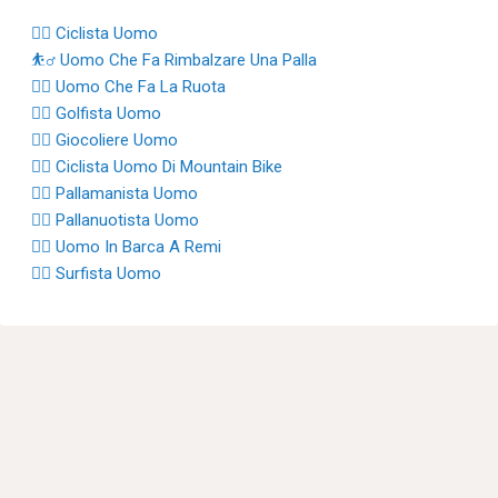
🚴‍♂️ Ciclista Uomo
⛹️‍♂️ Uomo Che Fa Rimbalzare Una Palla
🤸‍♂️ Uomo Che Fa La Ruota
🏌️‍♂️ Golfista Uomo
🤹‍♂️ Giocoliere Uomo
🚵‍♂️ Ciclista Uomo Di Mountain Bike
🤾‍♂️ Pallamanista Uomo
🤽‍♂️ Pallanuotista Uomo
🚣‍♂️ Uomo In Barca A Remi
🏄‍♂️ Surfista Uomo