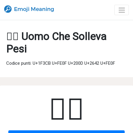
🏋️‍♂️ Uomo Che Solleva
Pesi
Codice punti: U+1F3CB U+FE0F U+200D U+2642 U+FE0F
🏋️‍♂️