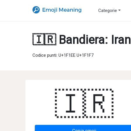
Categorie
🇮🇷 Bandiera: Iran
Codice punti: U+1F1EE U+1F1F7
🇮🇷
Copia emoji