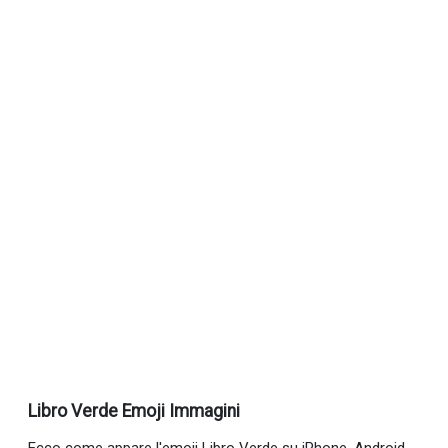
Libro Verde Emoji Immagini
Ecco come appare l'emoji Libro Verde su iPhone, Android,