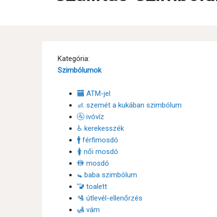
Kategória:
Szimbólumok
🏧 ATM-jel
🚮 szemét a kukában szimbólum
🚰 ivóvíz
♿ kerekesszék
🚹 férfimosdó
🚺 női mosdó
🚻 mosdó
🚼 baba szimbólum
🚾 toalett
🛂 útlevél-ellenőrzés
🛃 vám