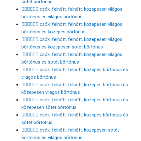
sötét bőrtónus
🧑🏼‍❤️‍💋‍🧑🏻 csók: felnőtt, felnőtt, közepesen világos
bőrtónus és világos bőrtónus
🧑🏼‍❤️‍💋‍🧑🏽 csók: felnőtt, felnőtt, közepesen világos
bőrtónus és közepes bőrtónus
🧑🏼‍❤️‍💋‍🧑🏾 csók: felnőtt, felnőtt, közepesen világos
bőrtónus és közepesen sötét bőrtónus
🧑🏼‍❤️‍💋‍🧑🏿 csók: felnőtt, felnőtt, közepesen világos
bőrtónus és sötét bőrtónus
🧑🏽‍❤️‍💋‍🧑🏻 csók: felnőtt, felnőtt, közepes bőrtónus és
világos bőrtónus
🧑🏽‍❤️‍💋‍🧑🏼 csók: felnőtt, felnőtt, közepes bőrtónus és
közepesen világos bőrtónus
🧑🏽‍❤️‍💋‍🧑🏾 csók: felnőtt, felnőtt, közepes bőrtónus és
közepesen sötét bőrtónus
🧑🏽‍❤️‍💋‍🧑🏿 csók: felnőtt, felnőtt, közepes bőrtónus és
sötét bőrtónus
🧑🏾‍❤️‍💋‍🧑🏻 csók: felnőtt, felnőtt, közepesen sötét
bőrtónus és világos bőrtónus