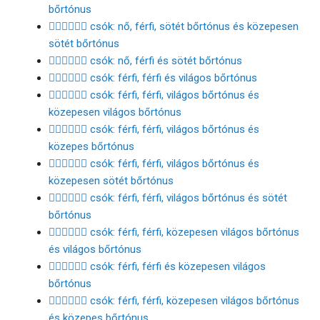
bőrtónus
👩🏿‍❤️‍💋‍👨🏾 csók: nő, férfi, sötét bőrtónus és közepesen
sötét bőrtónus
👩🏿‍❤️‍💋‍👨🏿 csók: nő, férfi és sötét bőrtónus
👨🏻‍❤️‍💋‍👨🏻 csók: férfi, férfi és világos bőrtónus
👨🏻‍❤️‍💋‍👨🏼 csók: férfi, férfi, világos bőrtónus és
közepesen világos bőrtónus
👨🏻‍❤️‍💋‍👨🏽 csók: férfi, férfi, világos bőrtónus és
közepes bőrtónus
👨🏻‍❤️‍💋‍👨🏾 csók: férfi, férfi, világos bőrtónus és
közepesen sötét bőrtónus
👨🏻‍❤️‍💋‍👨🏿 csók: férfi, férfi, világos bőrtónus és sötét
bőrtónus
👨🏼‍❤️‍💋‍👨🏻 csók: férfi, férfi, közepesen világos bőrtónus
és világos bőrtónus
👨🏼‍❤️‍💋‍👨🏼 csók: férfi, férfi és közepesen világos
bőrtónus
👨🏼‍❤️‍💋‍👨🏽 csók: férfi, férfi, közepesen világos bőrtónus
és közepes bőrtónus