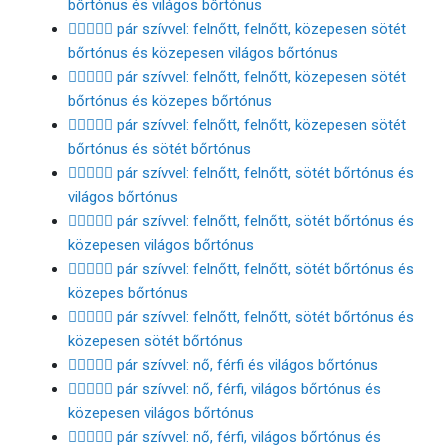
bőrtónus és világos bőrtónus
🧑🏾‍❤️‍🧑🏼 pár szívvel: felnőtt, felnőtt, közepesen sötét
bőrtónus és közepesen világos bőrtónus
🧑🏾‍❤️‍🧑🏽 pár szívvel: felnőtt, felnőtt, közepesen sötét
bőrtónus és közepes bőrtónus
🧑🏾‍❤️‍🧑🏿 pár szívvel: felnőtt, felnőtt, közepesen sötét
bőrtónus és sötét bőrtónus
🧑🏿‍❤️‍🧑🏻 pár szívvel: felnőtt, felnőtt, sötét bőrtónus és
világos bőrtónus
🧑🏿‍❤️‍🧑🏼 pár szívvel: felnőtt, felnőtt, sötét bőrtónus és
közepesen világos bőrtónus
🧑🏿‍❤️‍🧑🏽 pár szívvel: felnőtt, felnőtt, sötét bőrtónus és
közepes bőrtónus
🧑🏿‍❤️‍🧑🏾 pár szívvel: felnőtt, felnőtt, sötét bőrtónus és
közepesen sötét bőrtónus
👩🏻‍❤️‍👨🏻 pár szívvel: nő, férfi és világos bőrtónus
👩🏻‍❤️‍👨🏼 pár szívvel: nő, férfi, világos bőrtónus és
közepesen világos bőrtónus
👩🏻‍❤️‍👨🏽 pár szívvel: nő, férfi, világos bőrtónus és