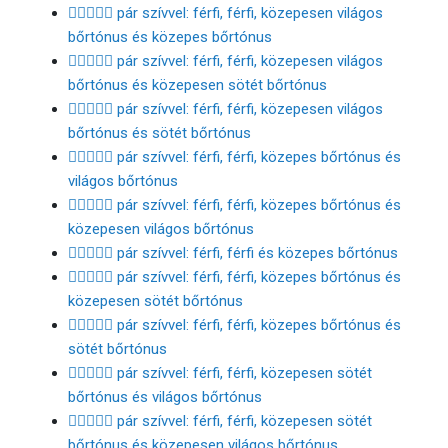
👨🏼‍❤️‍👨🏽 pár szívvel: férfi, férfi, közepesen világos
bőrtónus és közepes bőrtónus
👨🏼‍❤️‍👨🏾 pár szívvel: férfi, férfi, közepesen világos
bőrtónus és közepesen sötét bőrtónus
👨🏼‍❤️‍👨🏿 pár szívvel: férfi, férfi, közepesen világos
bőrtónus és sötét bőrtónus
👨🏽‍❤️‍👨🏻 pár szívvel: férfi, férfi, közepes bőrtónus és
világos bőrtónus
👨🏽‍❤️‍👨🏼 pár szívvel: férfi, férfi, közepes bőrtónus és
közepesen világos bőrtónus
👨🏽‍❤️‍👨🏽 pár szívvel: férfi, férfi és közepes bőrtónus
👨🏽‍❤️‍👨🏾 pár szívvel: férfi, férfi, közepes bőrtónus és
közepesen sötét bőrtónus
👨🏽‍❤️‍👨🏿 pár szívvel: férfi, férfi, közepes bőrtónus és
sötét bőrtónus
👨🏾‍❤️‍👨🏻 pár szívvel: férfi, férfi, közepesen sötét
bőrtónus és világos bőrtónus
👨🏾‍❤️‍👨🏼 pár szívvel: férfi, férfi, közepesen sötét
bőrtónus és közepesen világos bőrtónus