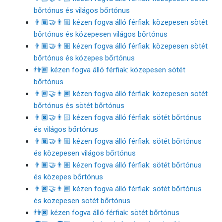
bőrtónus és világos bőrtónus
👨🏾‍🤝‍👨🏼 kézen fogva álló férfiak: közepesen sötét
bőrtónus és közepesen világos bőrtónus
👨🏾‍🤝‍👨🏽 kézen fogva álló férfiak: közepesen sötét
bőrtónus és közepes bőrtónus
👬🏾 kézen fogva álló férfiak: közepesen sötét
bőrtónus
👨🏾‍🤝‍👨🏿 kézen fogva álló férfiak: közepesen sötét
bőrtónus és sötét bőrtónus
👨🏿‍🤝‍👨🏻 kézen fogva álló férfiak: sötét bőrtónus
és világos bőrtónus
👨🏿‍🤝‍👨🏼 kézen fogva álló férfiak: sötét bőrtónus
és közepesen világos bőrtónus
👨🏿‍🤝‍👨🏽 kézen fogva álló férfiak: sötét bőrtónus
és közepes bőrtónus
👨🏿‍🤝‍👨🏾 kézen fogva álló férfiak: sötét bőrtónus
és közepesen sötét bőrtónus
👬🏿 kézen fogva álló férfiak: sötét bőrtónus