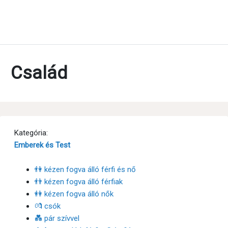
Család
Kategória:
Emberek és Test
👫 kézen fogva álló férfi és nő
👬 kézen fogva álló férfiak
👭 kézen fogva álló nők
💏 csók
💑 pár szívvel