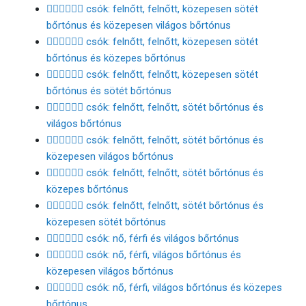
🧑🏾‍❤️‍💋‍🧑🏼 csók: felnőtt, felnőtt, közepesen sötét
bőrtónus és közepesen világos bőrtónus
🧑🏾‍❤️‍💋‍🧑🏽 csók: felnőtt, felnőtt, közepesen sötét
bőrtónus és közepes bőrtónus
🧑🏾‍❤️‍💋‍🧑🏿 csók: felnőtt, felnőtt, közepesen sötét
bőrtónus és sötét bőrtónus
🧑🏿‍❤️‍💋‍🧑🏻 csók: felnőtt, felnőtt, sötét bőrtónus és
világos bőrtónus
🧑🏿‍❤️‍💋‍🧑🏼 csók: felnőtt, felnőtt, sötét bőrtónus és
közepesen világos bőrtónus
🧑🏿‍❤️‍💋‍🧑🏽 csók: felnőtt, felnőtt, sötét bőrtónus és
közepes bőrtónus
🧑🏿‍❤️‍💋‍🧑🏾 csók: felnőtt, felnőtt, sötét bőrtónus és
közepesen sötét bőrtónus
👩🏻‍❤️‍💋‍👨🏻 csók: nő, férfi és világos bőrtónus
👩🏻‍❤️‍💋‍👨🏼 csók: nő, férfi, világos bőrtónus és
közepesen világos bőrtónus
👩🏻‍❤️‍💋‍👨🏽 csók: nő, férfi, világos bőrtónus és közepes
bőrtónus