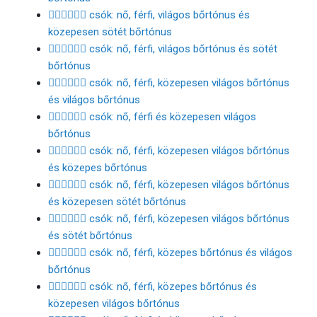
👩🏻‍❤️‍💋‍👨🏾 csók: nő, férfi, világos bőrtónus és
közepesen sötét bőrtónus
👩🏻‍❤️‍💋‍👨🏿 csók: nő, férfi, világos bőrtónus és sötét
bőrtónus
👩🏼‍❤️‍💋‍👨🏻 csók: nő, férfi, közepesen világos bőrtónus
és világos bőrtónus
👩🏼‍❤️‍💋‍👨🏼 csók: nő, férfi és közepesen világos
bőrtónus
👩🏼‍❤️‍💋‍👨🏽 csók: nő, férfi, közepesen világos bőrtónus
és közepes bőrtónus
👩🏼‍❤️‍💋‍👨🏾 csók: nő, férfi, közepesen világos bőrtónus
és közepesen sötét bőrtónus
👩🏼‍❤️‍💋‍👨🏿 csók: nő, férfi, közepesen világos bőrtónus
és sötét bőrtónus
👩🏽‍❤️‍💋‍👨🏻 csók: nő, férfi, közepes bőrtónus és világos
bőrtónus
👩🏽‍❤️‍💋‍👨🏼 csók: nő, férfi, közepes bőrtónus és
közepesen világos bőrtónus