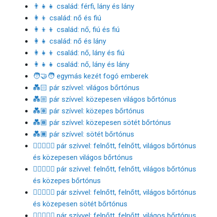
👨‍👧‍👧 család: férfi, lány és lány
👩‍👦 család: nő és fiú
👩‍👦‍👦 család: nő, fiú és fiú
👩‍👧 család: nő és lány
👩‍👧‍👦 család: nő, lány és fiú
👩‍👧‍👧 család: nő, lány és lány
🧑‍🤝‍🧑 egymás kezét fogó emberek
💑🏻 pár szívvel: világos bőrtónus
💑🏼 pár szívvel: közepesen világos bőrtónus
💑🏽 pár szívvel: közepes bőrtónus
💑🏾 pár szívvel: közepesen sötét bőrtónus
💑🏿 pár szívvel: sötét bőrtónus
🧑🏻‍❤️‍🧑🏼 pár szívvel: felnőtt, felnőtt, világos bőrtónus
és közepesen világos bőrtónus
🧑🏻‍❤️‍🧑🏽 pár szívvel: felnőtt, felnőtt, világos bőrtónus
és közepes bőrtónus
🧑🏻‍❤️‍🧑🏾 pár szívvel: felnőtt, felnőtt, világos bőrtónus
és közepesen sötét bőrtónus
🧑🏻‍❤️‍🧑🏿 pár szívvel: felnőtt, felnőtt, világos bőrtónus