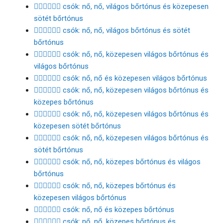
👩🏻‍❤️‍💋‍👩🏾 csók: nő, nő, világos bőrtónus és közepesen
sötét bőrtónus
👩🏻‍❤️‍💋‍👩🏿 csók: nő, nő, világos bőrtónus és sötét
bőrtónus
👩🏼‍❤️‍💋‍👩🏻 csók: nő, nő, közepesen világos bőrtónus és
világos bőrtónus
👩🏼‍❤️‍💋‍👩🏼 csók: nő, nő és közepesen világos bőrtónus
👩🏼‍❤️‍💋‍👩🏽 csók: nő, nő, közepesen világos bőrtónus és
közepes bőrtónus
👩🏼‍❤️‍💋‍👩🏾 csók: nő, nő, közepesen világos bőrtónus és
közepesen sötét bőrtónus
👩🏼‍❤️‍💋‍👩🏿 csók: nő, nő, közepesen világos bőrtónus és
sötét bőrtónus
👩🏽‍❤️‍💋‍👩🏻 csók: nő, nő, közepes bőrtónus és világos
bőrtónus
👩🏽‍❤️‍💋‍👩🏼 csók: nő, nő, közepes bőrtónus és
közepesen világos bőrtónus
👩🏽‍❤️‍💋‍👩🏽 csók: nő, nő és közepes bőrtónus
👩🏽‍❤️‍💋‍👩🏾 csók: nő, nő, közepes bőrtónus és