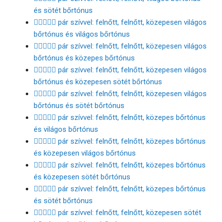
és sötét bőrtónus
🧑🏼‍❤️‍🧑🏻 pár szívvel: felnőtt, felnőtt, közepesen világos
bőrtónus és világos bőrtónus
🧑🏼‍❤️‍🧑🏽 pár szívvel: felnőtt, felnőtt, közepesen világos
bőrtónus és közepes bőrtónus
🧑🏼‍❤️‍🧑🏾 pár szívvel: felnőtt, felnőtt, közepesen világos
bőrtónus és közepesen sötét bőrtónus
🧑🏼‍❤️‍🧑🏿 pár szívvel: felnőtt, felnőtt, közepesen világos
bőrtónus és sötét bőrtónus
🧑🏽‍❤️‍🧑🏻 pár szívvel: felnőtt, felnőtt, közepes bőrtónus
és világos bőrtónus
🧑🏽‍❤️‍🧑🏼 pár szívvel: felnőtt, felnőtt, közepes bőrtónus
és közepesen világos bőrtónus
🧑🏽‍❤️‍🧑🏾 pár szívvel: felnőtt, felnőtt, közepes bőrtónus
és közepesen sötét bőrtónus
🧑🏽‍❤️‍🧑🏿 pár szívvel: felnőtt, felnőtt, közepes bőrtónus
és sötét bőrtónus
🧑🏾‍❤️‍🧑🏻 pár szívvel: felnőtt, felnőtt, közepesen sötét