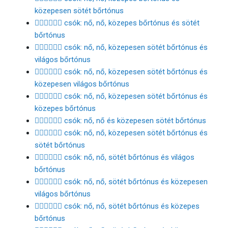
közepesen sötét bőrtónus
👩🏽‍❤️‍💋‍👩🏿 csók: nő, nő, közepes bőrtónus és sötét
bőrtónus
👩🏾‍❤️‍💋‍👩🏻 csók: nő, nő, közepesen sötét bőrtónus és
világos bőrtónus
👩🏾‍❤️‍💋‍👩🏼 csók: nő, nő, közepesen sötét bőrtónus és
közepesen világos bőrtónus
👩🏾‍❤️‍💋‍👩🏽 csók: nő, nő, közepesen sötét bőrtónus és
közepes bőrtónus
👩🏾‍❤️‍💋‍👩🏾 csók: nő, nő és közepesen sötét bőrtónus
👩🏾‍❤️‍💋‍👩🏿 csók: nő, nő, közepesen sötét bőrtónus és
sötét bőrtónus
👩🏿‍❤️‍💋‍👩🏻 csók: nő, nő, sötét bőrtónus és világos
bőrtónus
👩🏿‍❤️‍💋‍👩🏼 csók: nő, nő, sötét bőrtónus és közepesen
világos bőrtónus
👩🏿‍❤️‍💋‍👩🏽 csók: nő, nő, sötét bőrtónus és közepes
bőrtónus