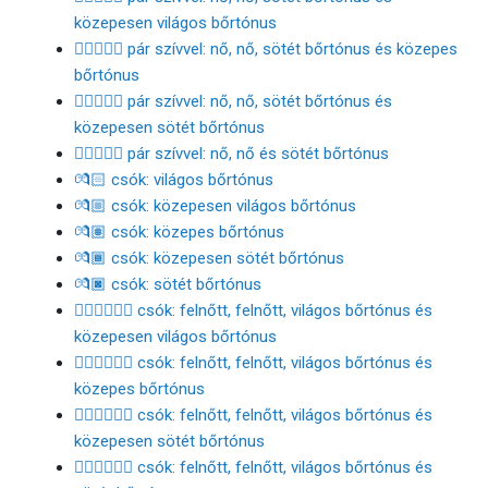
közepesen világos bőrtónus
👩🏿‍❤️‍👩🏽 pár szívvel: nő, nő, sötét bőrtónus és közepes
bőrtónus
👩🏿‍❤️‍👩🏾 pár szívvel: nő, nő, sötét bőrtónus és
közepesen sötét bőrtónus
👩🏿‍❤️‍👩🏿 pár szívvel: nő, nő és sötét bőrtónus
💏🏻 csók: világos bőrtónus
💏🏼 csók: közepesen világos bőrtónus
💏🏽 csók: közepes bőrtónus
💏🏾 csók: közepesen sötét bőrtónus
💏🏿 csók: sötét bőrtónus
🧑🏻‍❤️‍💋‍🧑🏼 csók: felnőtt, felnőtt, világos bőrtónus és
közepesen világos bőrtónus
🧑🏻‍❤️‍💋‍🧑🏽 csók: felnőtt, felnőtt, világos bőrtónus és
közepes bőrtónus
🧑🏻‍❤️‍💋‍🧑🏾 csók: felnőtt, felnőtt, világos bőrtónus és
közepesen sötét bőrtónus
🧑🏻‍❤️‍💋‍🧑🏿 csók: felnőtt, felnőtt, világos bőrtónus és