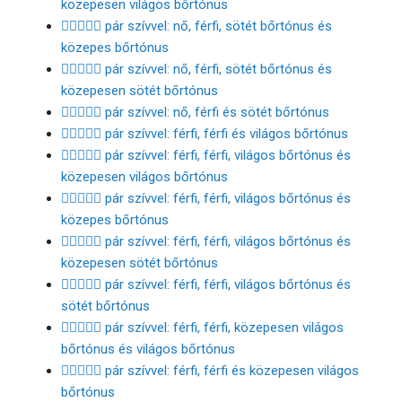
közepesen világos bőrtónus
👩🏿‍❤️‍👨🏽 pár szívvel: nő, férfi, sötét bőrtónus és
közepes bőrtónus
👩🏿‍❤️‍👨🏾 pár szívvel: nő, férfi, sötét bőrtónus és
közepesen sötét bőrtónus
👩🏿‍❤️‍👨🏿 pár szívvel: nő, férfi és sötét bőrtónus
👨🏻‍❤️‍👨🏻 pár szívvel: férfi, férfi és világos bőrtónus
👨🏻‍❤️‍👨🏼 pár szívvel: férfi, férfi, világos bőrtónus és
közepesen világos bőrtónus
👨🏻‍❤️‍👨🏽 pár szívvel: férfi, férfi, világos bőrtónus és
közepes bőrtónus
👨🏻‍❤️‍👨🏾 pár szívvel: férfi, férfi, világos bőrtónus és
közepesen sötét bőrtónus
👨🏻‍❤️‍👨🏿 pár szívvel: férfi, férfi, világos bőrtónus és
sötét bőrtónus
👨🏼‍❤️‍👨🏻 pár szívvel: férfi, férfi, közepesen világos
bőrtónus és világos bőrtónus
👨🏼‍❤️‍👨🏼 pár szívvel: férfi, férfi és közepesen világos
bőrtónus