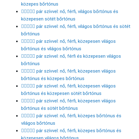
közepes bőrtónus
👩🏻‍❤️‍👨🏾 pár szívvel: nő, férfi, világos bőrtónus és
közepesen sötét bőrtónus
👩🏻‍❤️‍👨🏿 pár szívvel: nő, férfi, világos bőrtónus és sötét
bőrtónus
👩🏼‍❤️‍👨🏻 pár szívvel: nő, férfi, közepesen világos
bőrtónus és világos bőrtónus
👩🏼‍❤️‍👨🏼 pár szívvel: nő, férfi és közepesen világos
bőrtónus
👩🏼‍❤️‍👨🏽 pár szívvel: nő, férfi, közepesen világos
bőrtónus és közepes bőrtónus
👩🏼‍❤️‍👨🏾 pár szívvel: nő, férfi, közepesen világos
bőrtónus és közepesen sötét bőrtónus
👩🏼‍❤️‍👨🏿 pár szívvel: nő, férfi, közepesen világos
bőrtónus és sötét bőrtónus
👩🏽‍❤️‍👨🏻 pár szívvel: nő, férfi, közepes bőrtónus és
világos bőrtónus
👩🏽‍❤️‍👨🏼 pár szívvel: nő, férfi, közepes bőrtónus és
közepesen világos bőrtónus