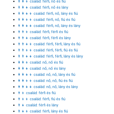
👨‍👩‍👦 család: férfi, nő és fiú
👨‍👩‍👧 család: férfi, nő és lány
👨‍👩‍👧‍👦 család: férfi, nő, lány és fiú
👨‍👩‍👦‍👦 család: férfi, nő, fiú és fiú
👨‍👩‍👧‍👧 család: férfi, nő, lány és lány
👨‍👨‍👦 család: férfi, férfi és fiú
👨‍👨‍👧 család: férfi, férfi és lány
👨‍👨‍👧‍👦 család: férfi, férfi, lány és fiú
👨‍👨‍👦‍👦 család: férfi, férfi, fiú és fiú
👨‍👨‍👧‍👧 család: férfi, férfi, lány és lány
👩‍👩‍👦 család: nő, nő és fiú
👩‍👩‍👧 család: nő, nő és lány
👩‍👩‍👧‍👦 család: nő, nő, lány és fiú
👩‍👩‍👦‍👦 család: nő, nő, fiú és fiú
👩‍👩‍👧‍👧 család: nő, nő, lány és lány
👨‍👦 család: férfi és fiú
👨‍👦‍👦 család: férfi, fiú és fiú
👨‍👧 család: férfi és lány
👨‍👧‍👦 család: férfi, lány és fiú