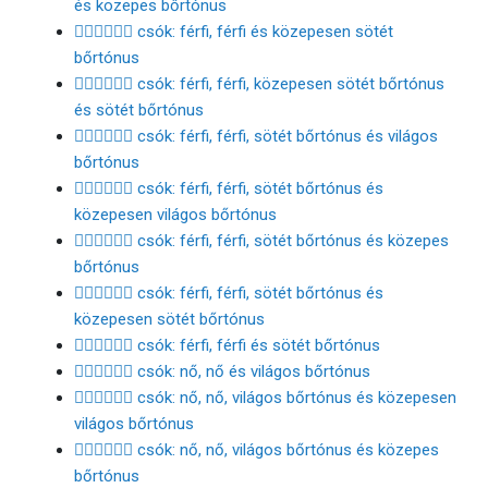
és közepes bőrtónus
👨🏾‍❤️‍💋‍👨🏾 csók: férfi, férfi és közepesen sötét
bőrtónus
👨🏾‍❤️‍💋‍👨🏿 csók: férfi, férfi, közepesen sötét bőrtónus
és sötét bőrtónus
👨🏿‍❤️‍💋‍👨🏻 csók: férfi, férfi, sötét bőrtónus és világos
bőrtónus
👨🏿‍❤️‍💋‍👨🏼 csók: férfi, férfi, sötét bőrtónus és
közepesen világos bőrtónus
👨🏿‍❤️‍💋‍👨🏽 csók: férfi, férfi, sötét bőrtónus és közepes
bőrtónus
👨🏿‍❤️‍💋‍👨🏾 csók: férfi, férfi, sötét bőrtónus és
közepesen sötét bőrtónus
👨🏿‍❤️‍💋‍👨🏿 csók: férfi, férfi és sötét bőrtónus
👩🏻‍❤️‍💋‍👩🏻 csók: nő, nő és világos bőrtónus
👩🏻‍❤️‍💋‍👩🏼 csók: nő, nő, világos bőrtónus és közepesen
világos bőrtónus
👩🏻‍❤️‍💋‍👩🏽 csók: nő, nő, világos bőrtónus és közepes
bőrtónus