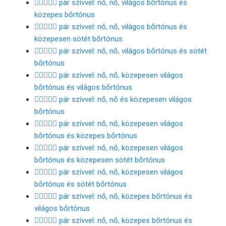
👩🏻‍❤️‍👩🏽 pár szívvel: nő, nő, világos bőrtónus és
közepes bőrtónus
👩🏻‍❤️‍👩🏾 pár szívvel: nő, nő, világos bőrtónus és
közepesen sötét bőrtónus
👩🏻‍❤️‍👩🏿 pár szívvel: nő, nő, világos bőrtónus és sötét
bőrtónus
👩🏼‍❤️‍👩🏻 pár szívvel: nő, nő, közepesen világos
bőrtónus és világos bőrtónus
👩🏼‍❤️‍👩🏼 pár szívvel: nő, nő és közepesen világos
bőrtónus
👩🏼‍❤️‍👩🏽 pár szívvel: nő, nő, közepesen világos
bőrtónus és közepes bőrtónus
👩🏼‍❤️‍👩🏾 pár szívvel: nő, nő, közepesen világos
bőrtónus és közepesen sötét bőrtónus
👩🏼‍❤️‍👩🏿 pár szívvel: nő, nő, közepesen világos
bőrtónus és sötét bőrtónus
👩🏽‍❤️‍👩🏻 pár szívvel: nő, nő, közepes bőrtónus és
világos bőrtónus
👩🏽‍❤️‍👩🏼 pár szívvel: nő, nő, közepes bőrtónus és