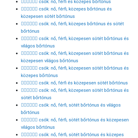
👩🏽‍❤️‍💋‍👨🏽 csók: nő, férfi és közepes bőrtónus
👩🏽‍❤️‍💋‍👨🏾 csók: nő, férfi, közepes bőrtónus és
közepesen sötét bőrtónus
👩🏽‍❤️‍💋‍👨🏿 csók: nő, férfi, közepes bőrtónus és sötét
bőrtónus
👩🏾‍❤️‍💋‍👨🏻 csók: nő, férfi, közepesen sötét bőrtónus és
világos bőrtónus
👩🏾‍❤️‍💋‍👨🏼 csók: nő, férfi, közepesen sötét bőrtónus és
közepesen világos bőrtónus
👩🏾‍❤️‍💋‍👨🏽 csók: nő, férfi, közepesen sötét bőrtónus és
közepes bőrtónus
👩🏾‍❤️‍💋‍👨🏾 csók: nő, férfi és közepesen sötét bőrtónus
👩🏾‍❤️‍💋‍👨🏿 csók: nő, férfi, közepesen sötét bőrtónus és
sötét bőrtónus
👩🏿‍❤️‍💋‍👨🏻 csók: nő, férfi, sötét bőrtónus és világos
bőrtónus
👩🏿‍❤️‍💋‍👨🏼 csók: nő, férfi, sötét bőrtónus és közepesen
világos bőrtónus
👩🏿‍❤️‍💋‍👨🏽 csók: nő, férfi, sötét bőrtónus és közepes