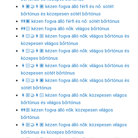
👩🏿‍🤝‍👨🏾 kézen fogva álló férfi és nő: sötét
bőrtónus és közepesen sötét bőrtónus
👫🏿 kézen fogva álló férfi és nő: sötét bőrtónus
👭🏻 kézen fogva álló nők: világos bőrtónus
👩🏻‍🤝‍👩🏼 kézen fogva álló nők: világos bőrtónus és
közepesen világos bőrtónus
👩🏻‍🤝‍👩🏽 kézen fogva álló nők: világos bőrtónus és
közepes bőrtónus
👩🏻‍🤝‍👩🏾 kézen fogva álló nők: világos bőrtónus és
közepesen sötét bőrtónus
👩🏻‍🤝‍👩🏿 kézen fogva álló nők: világos bőrtónus és
sötét bőrtónus
👩🏼‍🤝‍👩🏻 kézen fogva álló nők: közepesen világos
bőrtónus és világos bőrtónus
👭🏼 kézen fogva álló nők: közepesen világos
bőrtónus
👩🏼‍🤝‍👩🏽 kézen fogva álló nők: közepesen világos
bőrtónus és közepes bőrtónus