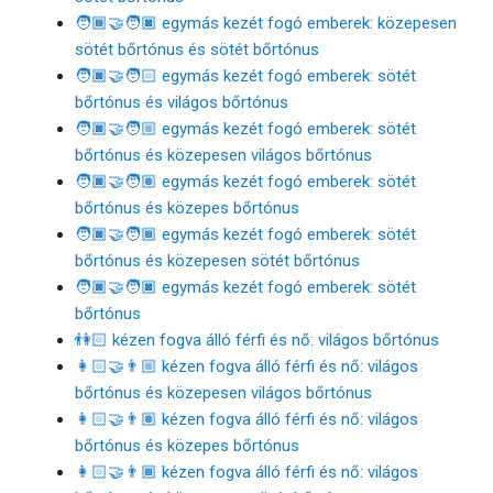
🧑🏾‍🤝‍🧑🏿 egymás kezét fogó emberek: közepesen
sötét bőrtónus és sötét bőrtónus
🧑🏿‍🤝‍🧑🏻 egymás kezét fogó emberek: sötét
bőrtónus és világos bőrtónus
🧑🏿‍🤝‍🧑🏼 egymás kezét fogó emberek: sötét
bőrtónus és közepesen világos bőrtónus
🧑🏿‍🤝‍🧑🏽 egymás kezét fogó emberek: sötét
bőrtónus és közepes bőrtónus
🧑🏿‍🤝‍🧑🏾 egymás kezét fogó emberek: sötét
bőrtónus és közepesen sötét bőrtónus
🧑🏿‍🤝‍🧑🏿 egymás kezét fogó emberek: sötét
bőrtónus
👫🏻 kézen fogva álló férfi és nő: világos bőrtónus
👩🏻‍🤝‍👨🏼 kézen fogva álló férfi és nő: világos
bőrtónus és közepesen világos bőrtónus
👩🏻‍🤝‍👨🏽 kézen fogva álló férfi és nő: világos
bőrtónus és közepes bőrtónus
👩🏻‍🤝‍👨🏾 kézen fogva álló férfi és nő: világos