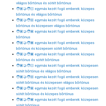
világos bőrtónus és sötét bőrtónus
🧑🏽‍🤝‍🧑🏻 egymás kezét fogó emberek: közepes
bőrtónus és világos bőrtónus
🧑🏽‍🤝‍🧑🏼 egymás kezét fogó emberek: közepes
bőrtónus és közepesen világos bőrtónus
🧑🏽‍🤝‍🧑🏽 egymás kezét fogó emberek: közepes
bőrtónus
🧑🏽‍🤝‍🧑🏾 egymás kezét fogó emberek: közepes
bőrtónus és közepesen sötét bőrtónus
🧑🏽‍🤝‍🧑🏿 egymás kezét fogó emberek: közepes
bőrtónus és sötét bőrtónus
🧑🏾‍🤝‍🧑🏻 egymás kezét fogó emberek: közepesen
sötét bőrtónus és világos bőrtónus
🧑🏾‍🤝‍🧑🏼 egymás kezét fogó emberek: közepesen
sötét bőrtónus és közepesen világos bőrtónus
🧑🏾‍🤝‍🧑🏽 egymás kezét fogó emberek: közepesen
sötét bőrtónus és közepes bőrtónus
🧑🏾‍🤝‍🧑🏾 egymás kezét fogó emberek: közepesen
sötét bőrtónus