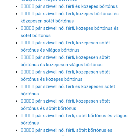
👩🏽‍❤️‍👨🏽 pár szívvel: nő, férfi és közepes bőrtónus
👩🏽‍❤️‍👨🏾 pár szívvel: nő, férfi, közepes bőrtónus és
közepesen sötét bőrtónus
👩🏽‍❤️‍👨🏿 pár szívvel: nő, férfi, közepes bőrtónus és
sötét bőrtónus
👩🏾‍❤️‍👨🏻 pár szívvel: nő, férfi, közepesen sötét
bőrtónus és világos bőrtónus
👩🏾‍❤️‍👨🏼 pár szívvel: nő, férfi, közepesen sötét
bőrtónus és közepesen világos bőrtónus
👩🏾‍❤️‍👨🏽 pár szívvel: nő, férfi, közepesen sötét
bőrtónus és közepes bőrtónus
👩🏾‍❤️‍👨🏾 pár szívvel: nő, férfi és közepesen sötét
bőrtónus
👩🏾‍❤️‍👨🏿 pár szívvel: nő, férfi, közepesen sötét
bőrtónus és sötét bőrtónus
👩🏿‍❤️‍👨🏻 pár szívvel: nő, férfi, sötét bőrtónus és világos
bőrtónus
👩🏿‍❤️‍👨🏼 pár szívvel: nő, férfi, sötét bőrtónus és