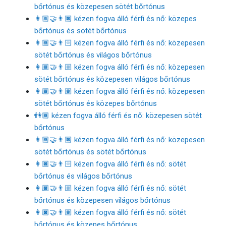
bőrtónus és közepesen sötét bőrtónus
👩🏽‍🤝‍👨🏿 kézen fogva álló férfi és nő: közepes
bőrtónus és sötét bőrtónus
👩🏾‍🤝‍👨🏻 kézen fogva álló férfi és nő: közepesen
sötét bőrtónus és világos bőrtónus
👩🏾‍🤝‍👨🏼 kézen fogva álló férfi és nő: közepesen
sötét bőrtónus és közepesen világos bőrtónus
👩🏾‍🤝‍👨🏽 kézen fogva álló férfi és nő: közepesen
sötét bőrtónus és közepes bőrtónus
👫🏾 kézen fogva álló férfi és nő: közepesen sötét
bőrtónus
👩🏾‍🤝‍👨🏿 kézen fogva álló férfi és nő: közepesen
sötét bőrtónus és sötét bőrtónus
👩🏿‍🤝‍👨🏻 kézen fogva álló férfi és nő: sötét
bőrtónus és világos bőrtónus
👩🏿‍🤝‍👨🏼 kézen fogva álló férfi és nő: sötét
bőrtónus és közepesen világos bőrtónus
👩🏿‍🤝‍👨🏽 kézen fogva álló férfi és nő: sötét
bőrtónus és közepes bőrtónus