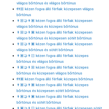
világos bőrtónus és világos bőrtónus
👬🏼 kézen fogva álló férfiak: közepesen világos
bőrtónus
👨🏼‍🤝‍👨🏽 kézen fogva álló férfiak: közepesen
világos bőrtónus és közepes bőrtónus
👨🏼‍🤝‍👨🏾 kézen fogva álló férfiak: közepesen
világos bőrtónus és közepesen sötét bőrtónus
👨🏼‍🤝‍👨🏿 kézen fogva álló férfiak: közepesen
világos bőrtónus és sötét bőrtónus
👨🏽‍🤝‍👨🏻 kézen fogva álló férfiak: közepes
bőrtónus és világos bőrtónus
👨🏽‍🤝‍👨🏼 kézen fogva álló férfiak: közepes
bőrtónus és közepesen világos bőrtónus
👬🏽 kézen fogva álló férfiak: közepes bőrtónus
👨🏽‍🤝‍👨🏾 kézen fogva álló férfiak: közepes
bőrtónus és közepesen sötét bőrtónus
👨🏽‍🤝‍👨🏿 kézen fogva álló férfiak: közepes
bőrtónus és sötét bőrtónus
👨🏾‍🤝‍👨🏻 kézen fogva álló férfiak: közepesen sötét