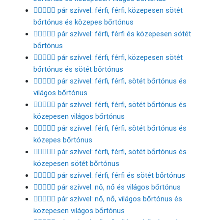
👨🏾‍❤️‍👨🏽 pár szívvel: férfi, férfi, közepesen sötét
bőrtónus és közepes bőrtónus
👨🏾‍❤️‍👨🏾 pár szívvel: férfi, férfi és közepesen sötét
bőrtónus
👨🏾‍❤️‍👨🏿 pár szívvel: férfi, férfi, közepesen sötét
bőrtónus és sötét bőrtónus
👨🏿‍❤️‍👨🏻 pár szívvel: férfi, férfi, sötét bőrtónus és
világos bőrtónus
👨🏿‍❤️‍👨🏼 pár szívvel: férfi, férfi, sötét bőrtónus és
közepesen világos bőrtónus
👨🏿‍❤️‍👨🏽 pár szívvel: férfi, férfi, sötét bőrtónus és
közepes bőrtónus
👨🏿‍❤️‍👨🏾 pár szívvel: férfi, férfi, sötét bőrtónus és
közepesen sötét bőrtónus
👨🏿‍❤️‍👨🏿 pár szívvel: férfi, férfi és sötét bőrtónus
👩🏻‍❤️‍👩🏻 pár szívvel: nő, nő és világos bőrtónus
👩🏻‍❤️‍👩🏼 pár szívvel: nő, nő, világos bőrtónus és
közepesen világos bőrtónus