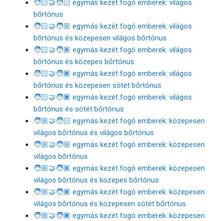
🧑🏻‍🤝‍🧑🏻 egymás kezét fogó emberek: világos
bőrtónus
🧑🏻‍🤝‍🧑🏼 egymás kezét fogó emberek: világos
bőrtónus és közepesen világos bőrtónus
🧑🏻‍🤝‍🧑🏽 egymás kezét fogó emberek: világos
bőrtónus és közepes bőrtónus
🧑🏻‍🤝‍🧑🏾 egymás kezét fogó emberek: világos
bőrtónus és közepesen sötét bőrtónus
🧑🏻‍🤝‍🧑🏿 egymás kezét fogó emberek: világos
bőrtónus és sötét bőrtónus
🧑🏼‍🤝‍🧑🏻 egymás kezét fogó emberek: közepesen
világos bőrtónus és világos bőrtónus
🧑🏼‍🤝‍🧑🏼 egymás kezét fogó emberek: közepesen
világos bőrtónus
🧑🏼‍🤝‍🧑🏽 egymás kezét fogó emberek: közepesen
világos bőrtónus és közepes bőrtónus
🧑🏼‍🤝‍🧑🏾 egymás kezét fogó emberek: közepesen
világos bőrtónus és közepesen sötét bőrtónus
🧑🏼‍🤝‍🧑🏿 egymás kezét fogó emberek: közepesen