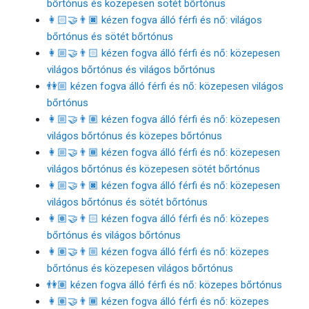
bőrtónus és közepesen sötét bőrtónus
👩🏻‍🤝‍👨🏿 kézen fogva álló férfi és nő: világos
bőrtónus és sötét bőrtónus
👩🏼‍🤝‍👨🏻 kézen fogva álló férfi és nő: közepesen
világos bőrtónus és világos bőrtónus
👫🏼 kézen fogva álló férfi és nő: közepesen világos
bőrtónus
👩🏼‍🤝‍👨🏽 kézen fogva álló férfi és nő: közepesen
világos bőrtónus és közepes bőrtónus
👩🏼‍🤝‍👨🏾 kézen fogva álló férfi és nő: közepesen
világos bőrtónus és közepesen sötét bőrtónus
👩🏼‍🤝‍👨🏿 kézen fogva álló férfi és nő: közepesen
világos bőrtónus és sötét bőrtónus
👩🏽‍🤝‍👨🏻 kézen fogva álló férfi és nő: közepes
bőrtónus és világos bőrtónus
👩🏽‍🤝‍👨🏼 kézen fogva álló férfi és nő: közepes
bőrtónus és közepesen világos bőrtónus
👫🏽 kézen fogva álló férfi és nő: közepes bőrtónus
👩🏽‍🤝‍👨🏾 kézen fogva álló férfi és nő: közepes