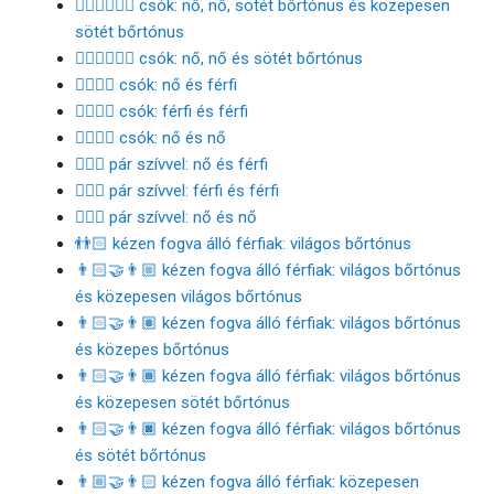
👩🏿‍❤️‍💋‍👩🏾 csók: nő, nő, sötét bőrtónus és közepesen
sötét bőrtónus
👩🏿‍❤️‍💋‍👩🏿 csók: nő, nő és sötét bőrtónus
👩‍❤️‍💋‍👨 csók: nő és férfi
👨‍❤️‍💋‍👨 csók: férfi és férfi
👩‍❤️‍💋‍👩 csók: nő és nő
👩‍❤️‍👨 pár szívvel: nő és férfi
👨‍❤️‍👨 pár szívvel: férfi és férfi
👩‍❤️‍👩 pár szívvel: nő és nő
👬🏻 kézen fogva álló férfiak: világos bőrtónus
👨🏻‍🤝‍👨🏼 kézen fogva álló férfiak: világos bőrtónus
és közepesen világos bőrtónus
👨🏻‍🤝‍👨🏽 kézen fogva álló férfiak: világos bőrtónus
és közepes bőrtónus
👨🏻‍🤝‍👨🏾 kézen fogva álló férfiak: világos bőrtónus
és közepesen sötét bőrtónus
👨🏻‍🤝‍👨🏿 kézen fogva álló férfiak: világos bőrtónus
és sötét bőrtónus
👨🏼‍🤝‍👨🏻 kézen fogva álló férfiak: közepesen