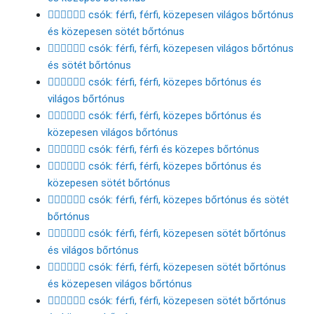
👨🏼‍❤️‍💋‍👨🏾 csók: férfi, férfi, közepesen világos bőrtónus
és közepesen sötét bőrtónus
👨🏼‍❤️‍💋‍👨🏿 csók: férfi, férfi, közepesen világos bőrtónus
és sötét bőrtónus
👨🏽‍❤️‍💋‍👨🏻 csók: férfi, férfi, közepes bőrtónus és
világos bőrtónus
👨🏽‍❤️‍💋‍👨🏼 csók: férfi, férfi, közepes bőrtónus és
közepesen világos bőrtónus
👨🏽‍❤️‍💋‍👨🏽 csók: férfi, férfi és közepes bőrtónus
👨🏽‍❤️‍💋‍👨🏾 csók: férfi, férfi, közepes bőrtónus és
közepesen sötét bőrtónus
👨🏽‍❤️‍💋‍👨🏿 csók: férfi, férfi, közepes bőrtónus és sötét
bőrtónus
👨🏾‍❤️‍💋‍👨🏻 csók: férfi, férfi, közepesen sötét bőrtónus
és világos bőrtónus
👨🏾‍❤️‍💋‍👨🏼 csók: férfi, férfi, közepesen sötét bőrtónus
és közepesen világos bőrtónus
👨🏾‍❤️‍💋‍👨🏽 csók: férfi, férfi, közepesen sötét bőrtónus