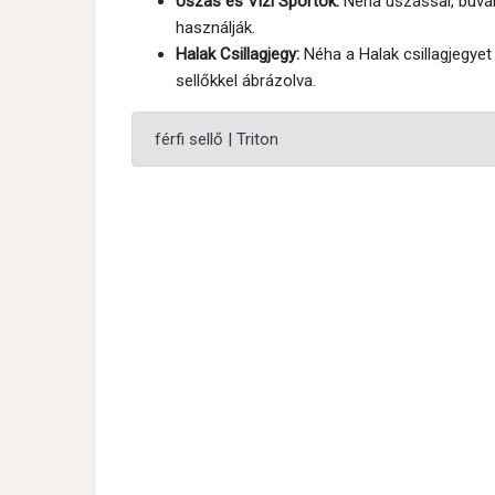
Úszás és Vízi Sportok:
Néha úszással, búvár
használják.
Halak Csillagjegy:
Néha a Halak csillagjegyet 
sellőkkel ábrázolva.
férfi sellő | Triton