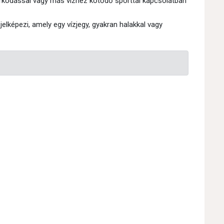
kodással vagy más vízhez kötődő sporttal kapcsolatban
jelképezi, amely egy vízjegy, gyakran halakkal vagy