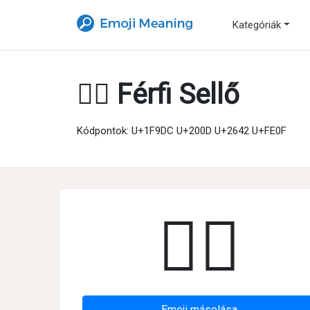
Kategóriák
🧜‍♂️ Férfi Sellő
Kódpontok: U+1F9DC U+200D U+2642 U+FE0F
🧜‍♂️
Emoji másolása