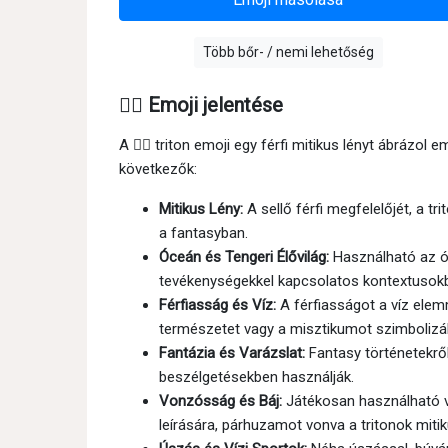
Több bőr- / nemi lehetőség
🧜‍♂️ Emoji jelentése
A 🧜‍♂ triton emoji egy férfi mitikus lényt ábrázol 
következők:
Mitikus Lény:
A sellő férfi megfelelőjét, a t
a fantasyban.
Óceán és Tengeri Élővilág:
Használható az óce
tevékenységekkel kapcsolatos kontextusok
Férfiasság és Víz:
A férfiasságot a víz elem
természetet vagy a misztikumot szimbolizál
Fantázia és Varázslat:
Fantasy történetekről
beszélgetésekben használják.
Vonzósság és Báj:
Játékosan használható va
leírására, párhuzamot vonva a tritonok mitik