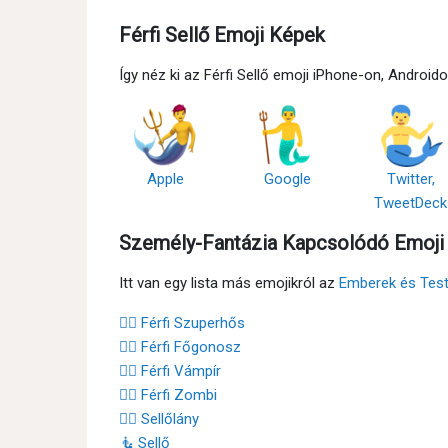
Férfi Sellő Emoji Képek
Így néz ki az Férfi Sellő emoji iPhone-on, Andro
Apple
Google
Twitter,
TweetDeck
Személy-Fantázia Kapcsolódó Emoji
Itt van egy lista más emojikról az
Emberek és Tes
🦸‍♂️ Férfi Szuperhős
🦹‍♂️ Férfi Főgonosz
🧛‍♂️ Férfi Vámpír
🧟‍♂️ Férfi Zombi
🧜‍♀️ Sellőlány
🧜 Sellő