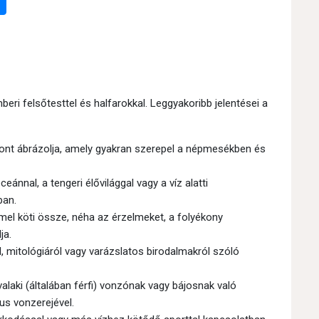
emberi felsőtesttel és halfarokkal. Leggyakoribb jelentései a
ritont ábrázolja, amely gyakran szerepel a népmesékben és
ánnal, a tengeri élővilággal vagy a víz alatti
ban.
mel köti össze, néha az érzelmeket, a folyékony
ja.
, mitológiáról vagy varázslatos birodalmakról szóló
laki (általában férfi) vonzónak vagy bájosnak való
us vonzerejével.