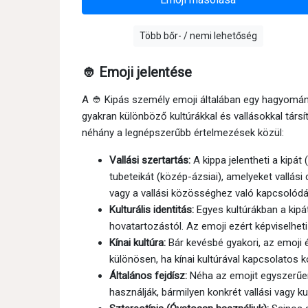
Több bőr- / nemi lehetőség
👲 Emoji jelentése
A 👲 Kipás személy emoji általában egy hagyomány
gyakran különböző kultúrákkal és vallásokkal társ
néhány a legnépszerűbb értelmezések közül:
Vallási szertartás:
A kippa jelentheti a kipát 
tubeteikát (közép-ázsiai), amelyeket vallási 
vagy a vallási közösséghez való kapcsolódá
Kulturális identitás:
Egyes kultúrákban a kipát
hovatartozástól. Az emoji ezért képviselheti
Kínai kultúra:
Bár kevésbé gyakori, az emoji 
különösen, ha kínai kultúrával kapcsolatos 
Általános fejdísz:
Néha az emojit egyszerűen
használják, bármilyen konkrét vallási vagy ku