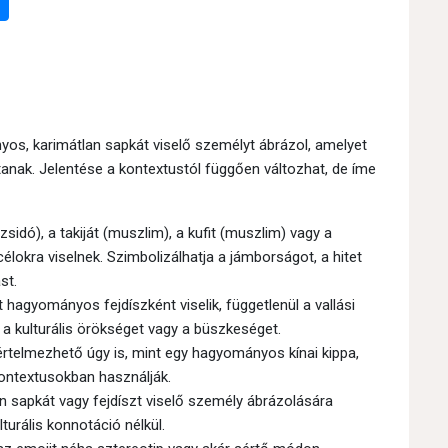
os, karimátlan sapkát viselő személyt ábrázol, amelyet
ítanak. Jelentése a kontextustól függően változhat, de íme
(zsidó), a takiját (muszlim), a kufit (muszlim) vagy a
célokra viselnek. Szimbolizálhatja a jámborságot, a hitet
st.
 hagyományos fejdíszként viselik, függetlenül a vallási
 a kulturális örökséget vagy a büszkeséget.
értelmezhető úgy is, mint egy hagyományos kínai kippa,
kontextusokban használják.
 sapkát vagy fejdíszt viselő személy ábrázolására
lturális konnotáció nélkül.