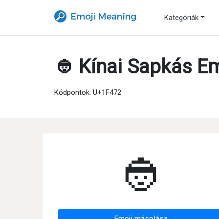
Kategóriák
👲 Kínai Sapkás E
Kódpontok: U+1F472
👲
Emoji másolása