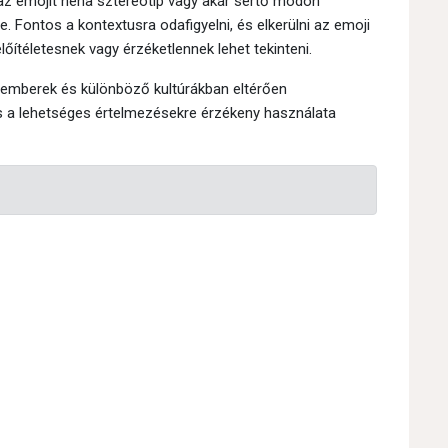
z emojit néha sztereotip vagy akár sértő módon
. Fontos a kontextusra odafigyelni, és elkerülni az emoji
őítéletesnek vagy érzéketlennek lehet tekinteni.
emberek és különböző kultúrákban eltérően
és a lehetséges értelmezésekre érzékeny használata