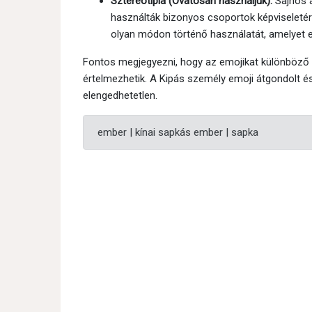
Sztereotípia (Óvatosan használjuk):
Sajnos a
használták bizonyos csoportok képviseletére
olyan módon történő használatát, amelyet el
Fontos megjegyezni, hogy az emojikat különböző 
értelmezhetik. A Kipás személy emoji átgondolt 
elengedhetetlen.
ember | kínai sapkás ember | sapka