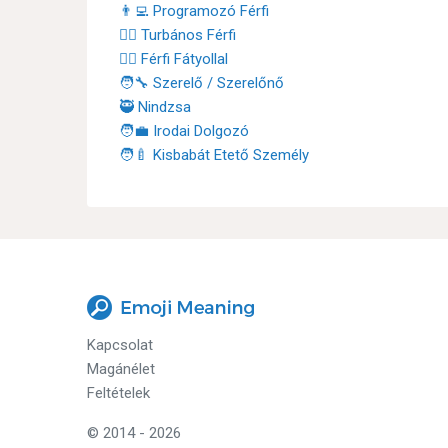
👨‍💻 Programozó Férfi
👳‍♂️ Turbános Férfi
👰‍♂️ Férfi Fátyollal
🧑‍🔧 Szerelő / Szerelőnő
🥷 Nindzsa
🧑‍💼 Irodai Dolgozó
🧑‍🍼 Kisbabát Etető Személy
Kapcsolat
Magánélet
Feltételek
© 2014 - 2026