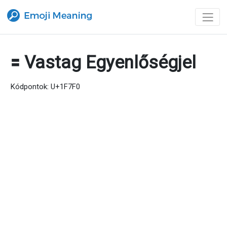
🟰 Vastag Egyenlőségjel
Kódpontok: U+1F7F0