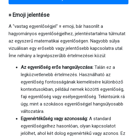
🟰 Emoji jelentése
A "vastag egyenlőségjel" 🟰 emoji, bár hasonlít a
hagyományos egyenlőségjelhez, jelentéstartalma túlmutat
az egyszerű matematikai egyenlőségen. Nagyobb súlya
vizuálisan egy erősebb vagy jelentősebb kapcsolatra utal.
Íme néhány a legnépszerűbb értelmezései közül:
Az egyenlőség erős hangsúlyozása:
Talán ez a
legközvetlenebb értelmezés. Használható az
egyenlőség fontosságának kiemelésére különböző
kontextusokban, például nemek közötti egyenlőség,
faji egyenlőség vagy esélyegyenlőség. Tekintsünk rá
úgy, mint a szokásos egyenlőségjel hangsúlyosabb
változatára.
Egyenértékűség vagy azonosság:
A standard
egyenlőségjelhez hasonlóan, olyan kapcsolatot
jelölhet, ahol két dolog egyenértékű vagy azonos. Ez