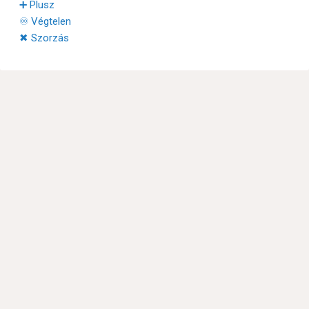
➕ Plusz
♾ Végtelen
✖ Szorzás