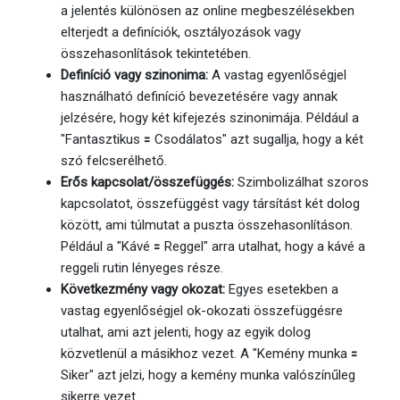
a jelentés különösen az online megbeszélésekben
elterjedt a definíciók, osztályozások vagy
összehasonlítások tekintetében.
Definíció vagy szinonima:
A vastag egyenlőségjel
használható definíció bevezetésére vagy annak
jelzésére, hogy két kifejezés szinonimája. Például a
"Fantasztikus 🟰 Csodálatos" azt sugallja, hogy a két
szó felcserélhető.
Erős kapcsolat/összefüggés:
Szimbolizálhat szoros
kapcsolatot, összefüggést vagy társítást két dolog
között, ami túlmutat a puszta összehasonlításon.
Például a "Kávé 🟰 Reggel" arra utalhat, hogy a kávé a
reggeli rutin lényeges része.
Következmény vagy okozat:
Egyes esetekben a
vastag egyenlőségjel ok-okozati összefüggésre
utalhat, ami azt jelenti, hogy az egyik dolog
közvetlenül a másikhoz vezet. A "Kemény munka 🟰
Siker" azt jelzi, hogy a kemény munka valószínűleg
sikerre vezet.