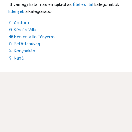
Itt van egy lista más emojikról az
Étel és Ital
kategóriából,
Edények
alkategóriából:
🏺 Amfora
🍴 Kés és Villa
🍽 Kés és Villa Tányérral
🫙 Befőttesüveg
🔪 Konyhakés
🥄 Kanál