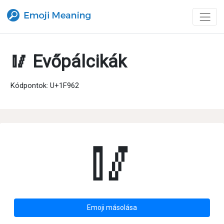
🥢 Evőpálcikák
Kódpontok: U+1F962
🥢
Emoji másolása