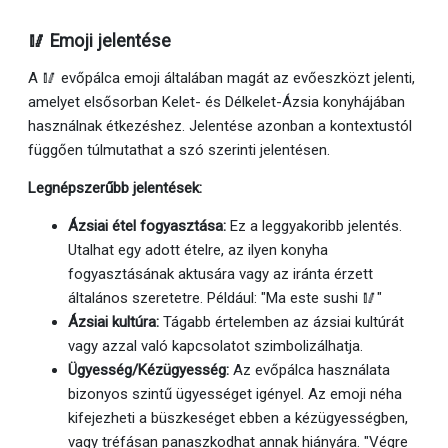
🥢 Emoji jelentése
A 🥢 evőpálca emoji általában magát az evőeszközt jelenti,
amelyet elsősorban Kelet- és Délkelet-Ázsia konyhájában
használnak étkezéshez. Jelentése azonban a kontextustól
függően túlmutathat a szó szerinti jelentésen.
Legnépszerűbb jelentések:
Ázsiai étel fogyasztása:
Ez a leggyakoribb jelentés.
Utalhat egy adott ételre, az ilyen konyha
fogyasztásának aktusára vagy az iránta érzett
általános szeretetre. Például: "Ma este sushi 🥢"
Ázsiai kultúra:
Tágabb értelemben az ázsiai kultúrát
vagy azzal való kapcsolatot szimbolizálhatja.
Ügyesség/Kézügyesség:
Az evőpálca használata
bizonyos szintű ügyességet igényel. Az emoji néha
kifejezheti a büszkeséget ebben a kézügyességben,
vagy tréfásan panaszkodhat annak hiányára. "Végre