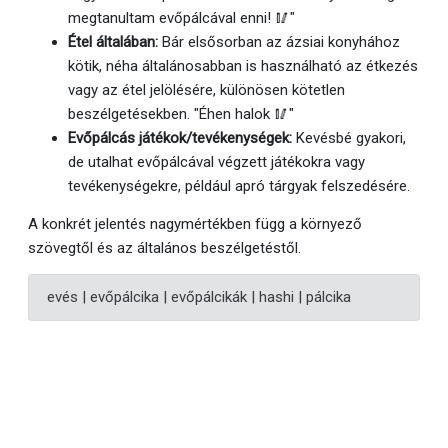
megtanultam evőpálcával enni! 🥢"
Étel általában:
Bár elsősorban az ázsiai konyhához
kötik, néha általánosabban is használható az étkezés
vagy az étel jelölésére, különösen kötetlen
beszélgetésekben. "Éhen halok 🥢"
Evőpálcás játékok/tevékenységek:
Kevésbé gyakori,
de utalhat evőpálcával végzett játékokra vagy
tevékenységekre, például apró tárgyak felszedésére.
A konkrét jelentés nagymértékben függ a környező
szövegtől és az általános beszélgetéstől.
evés | evőpálcika | evőpálcikák | hashi | pálcika