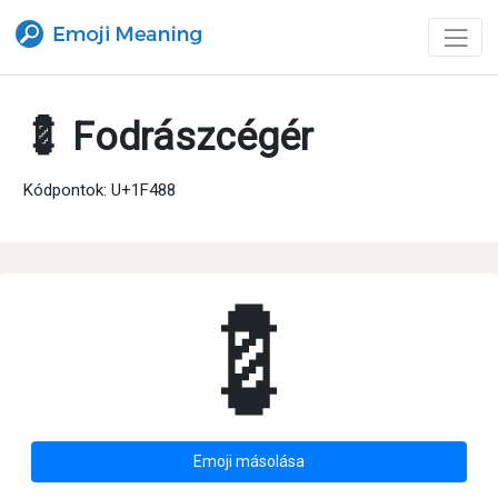
💈 Fodrászcégér
Kódpontok: U+1F488
💈
Emoji másolása