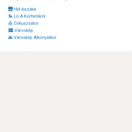
🌉 Híd éjszaka
🎠 Ló A Körhintáról
🎪 Cirkuszsátor
🏙 Városkép
🌆 Városkép Alkonyatkor