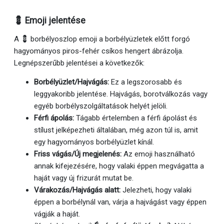
💈 Emoji jelentése
A 💈 borbélyoszlop emoji a borbélyüzletek előtt forgó
hagyományos piros-fehér csíkos hengert ábrázolja.
Legnépszerűbb jelentései a következők:
Borbélyüzlet/Hajvágás:
Ez a legszorosabb és
leggyakoribb jelentése. Hajvágás, borotválkozás vagy
egyéb borbélyszolgáltatások helyét jelöli.
Férfi ápolás:
Tágabb értelemben a férfi ápolást és
stílust jelképezheti általában, még azon túl is, amit
egy hagyományos borbélyüzlet kínál.
Friss vágás/Új megjelenés:
Az emoji használható
annak kifejezésére, hogy valaki éppen megvágatta a
haját vagy új frizurát mutat be.
Várakozás/Hajvágás alatt:
Jelezheti, hogy valaki
éppen a borbélynál van, várja a hajvágást vagy éppen
vágják a haját.