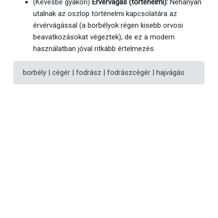
(Kevésbé gyakori)
Érvérvágás (történelmi):
Néhányan
utalnak az oszlop történelmi kapcsolatára az
érvérvágással (a borbélyok régen kisebb orvosi
beavatkozásokat végeztek), de ez a modern
használatban jóval ritkább értelmezés.
borbély | cégér | fodrász | fodrászcégér | hajvágás