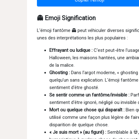
👻 Emoji Signification
L'émoji fantôme 👻 peut véhiculer diverses signifi
unes des interprétations les plus populaires :
Effrayant ou ludique :
C'est peut-être l'usag
Halloween, les maisons hantées, une ambia
de la malice.
Ghosting :
Dans l'argot moderne, « ghosting
quelqu'un sans explication. L'émoji fantôme 
sentiment d'être ghosté.
Se sentir comme un fantôme/invisible :
Parf
sentiment d'être ignoré, négligé ou invisible
Mort ou quelque chose qui disparaît :
Bien qu
utilisé comme une façon plus légère de faire
disparition de quelque chose.
« Je suis mort » (au figuré) :
Semblable à 💀,