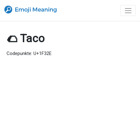
🌮 Taco
Codepunkte: U+1F32E