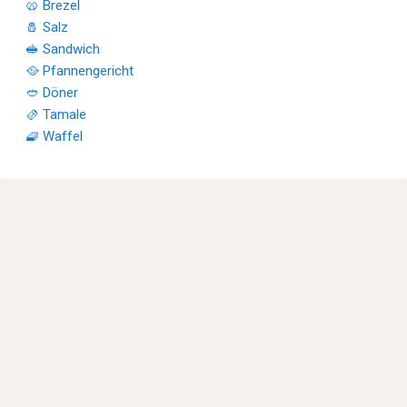
🥨 Brezel
🧂 Salz
🥪 Sandwich
🥘 Pfannengericht
🥙 Döner
🫔 Tamale
🧇 Waffel