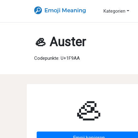
Kategorien
🦪 Auster
Codepunkte: U+1F9AA
🦪
Emoji kopieren