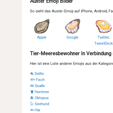
Auster Emoji Bilder
So sieht das Auster-Emoji auf iPhone, Android, 
Apple
Google
Twitter,
TweetDeck
Tier-Meeresbewohner In Verbindung 
Hier ist eine Liste anderer Emojis aus der Kategor
🐬 Delfin
🐟 Fisch
🪼 Qualle
🦞 Hummer
🐙 Oktopus
🦭 Seehund
🦈 Hai