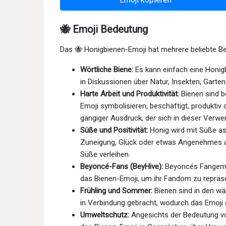
🐝 Emoji Bedeutung
Das 🐝 Honigbienen-Emoji hat mehrere beliebte Be
Wörtliche Biene:
Es kann einfach eine Honigb
in Diskussionen über Natur, Insekten, Garten
Harte Arbeit und Produktivität:
Bienen sind be
Emoji symbolisieren, beschäftigt, produktiv od
gängiger Ausdruck, der sich in dieser Verwe
Süße und Positivität:
Honig wird mit Süße as
Zuneigung, Glück oder etwas Angenehmes a
Süße verleihen.
Beyoncé-Fans (BeyHive):
Beyoncés Fangemein
das Bienen-Emoji, um ihr Fandom zu repräsen
Frühling und Sommer:
Bienen sind in den w
in Verbindung gebracht, wodurch das Emoji g
Umweltschutz:
Angesichts der Bedeutung v