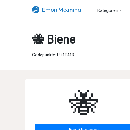
Kategorien
🐝 Biene
Codepunkte: U+1F41D
🐝
Emoji kopieren