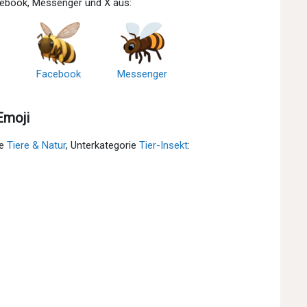
acebook, Messenger und X aus:
Facebook
Messenger
Emoji
ie
Tiere & Natur
, Unterkategorie
Tier-Insekt
: