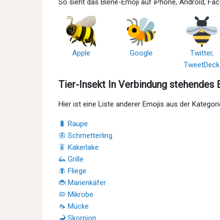
So sieht das Biene-Emoji auf iPhone, Android, F
Apple
Google
Twitter,
TweetDeck
Tier-Insekt In Verbindung stehendes 
Hier ist eine Liste anderer Emojis aus der Kategor
🐛 Raupe
🦋 Schmetterling
🪳 Kakerlake
🦗 Grille
🪰 Fliege
🐞 Marienkäfer
🦠 Mikrobe
🦟 Mücke
🦂 Skorpion