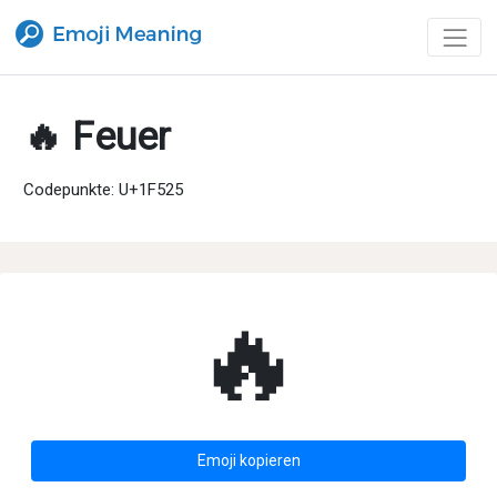
🔥 Feuer
Codepunkte: U+1F525
🔥
Emoji kopieren