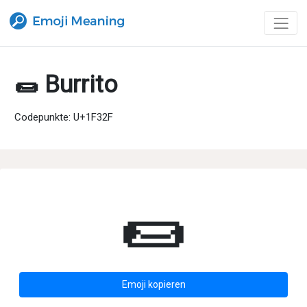
🌯 Burrito
Codepunkte: U+1F32F
🌯
Emoji kopieren