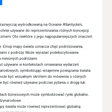
 zazwyczaj wyśrodkowaną na Oceanie Atlantyckim,
echnie używane do reprezentowania różnych koncepcji
lizmem. Oto niektóre z jego najpopularniejszych znaczeń:
e. Emoji mapy świata oznacza chęć podróżowania,
eniami z podróży. Może wyrażać podekscytowanie
a minionych podróżami.
ć używane w kontekstach omawiania wydarzeń
narodowych, symbolizując wzajemne powiązania świata.
oże być wizualnym skrótem do mówienia o różnych
oże być również używane podczas pytania o drogę lub
ach biznesowych może symbolizować rynki globalne,
ędzynarodowe.
py świata może również reprezentować globalną