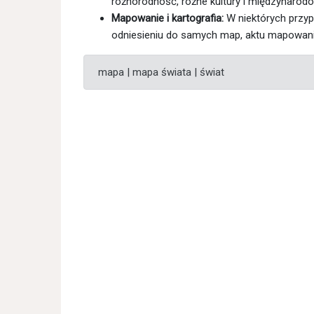
różnorodność, różne kultury i międzynarod
Mapowanie i kartografia:
W niektórych przy
odniesieniu do samych map, aktu mapowania l
mapa | mapa świata | świat