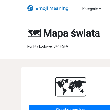
Kategorie
🗺 Mapa świata
Punkty kodowe: U+1F5FA
🗺
Skopiuj emotikon