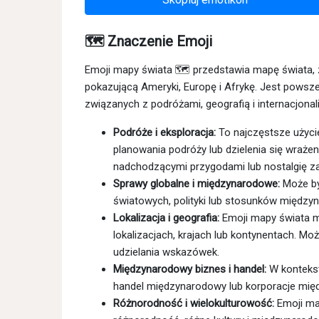
🗺 Znaczenie Emoji
Emoji mapy świata 🗺 przedstawia mapę świata,
pokazującą Ameryki, Europę i Afrykę. Jest powsz
związanych z podróżami, geografią i internacjona
Podróże i eksploracja:
To najczęstsze użyci
planowania podróży lub dzielenia się wraż
nadchodzącymi przygodami lub nostalgię z
Sprawy globalne i międzynarodowe:
Może by
światowych, polityki lub stosunków między
Lokalizacja i geografia:
Emoji mapy świata m
lokalizacjach, krajach lub kontynentach. M
udzielania wskazówek.
Międzynarodowy biznes i handel:
W kontekst
handel międzynarodowy lub korporacje mi
Różnorodność i wielokulturowość:
Emoji ma