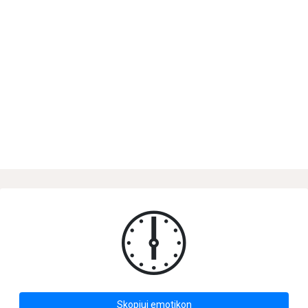
🕕
Skopiuj emotikon