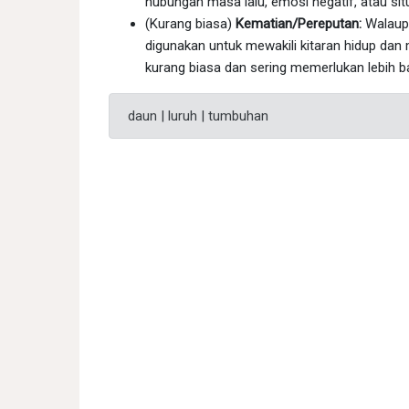
hubungan masa lalu, emosi negatif, atau sit
(Kurang biasa)
Kematian/Pereputan:
Walaupu
digunakan untuk mewakili kitaran hidup dan 
kurang biasa dan sering memerlukan lebih b
daun | luruh | tumbuhan