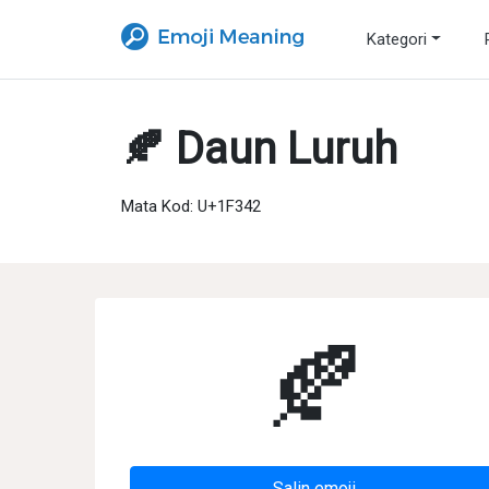
Kategori
🍂 Daun Luruh
Mata Kod: U+1F342
🍂
Salin emoji