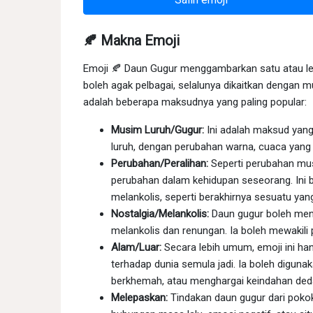
🍂 Makna Emoji
Emoji 🍂 Daun Gugur menggambarkan satu atau leb
boleh agak pelbagai, selalunya dikaitkan dengan mus
adalah beberapa maksudnya yang paling popular:
Musim Luruh/Gugur:
Ini adalah maksud yang
luruh, dengan perubahan warna, cuaca yang 
Perubahan/Peralihan:
Seperti perubahan mus
perubahan dalam kehidupan seseorang. Ini b
melankolis, seperti berakhirnya sesuatu yan
Nostalgia/Melankolis:
Daun gugur boleh meni
melankolis dan renungan. Ia boleh mewakili
Alam/Luar:
Secara lebih umum, emoji ini han
terhadap dunia semula jadi. Ia boleh digun
berkhemah, atau menghargai keindahan ded
Melepaskan:
Tindakan daun gugur dari pok