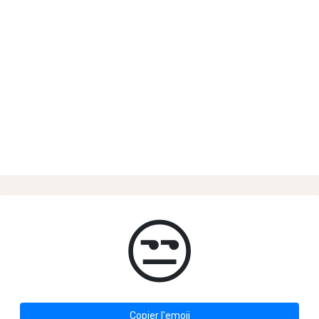
😒
Copier l'emoji