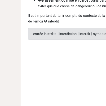
Avertissement ou mise en garde :
Dans certa
éviter quelque chose de dangereux ou de nui
Il est important de tenir compte du contexte de la
de l'emoji 🚫 interdit.
entrée interdite | interdiction | interdit | symbol