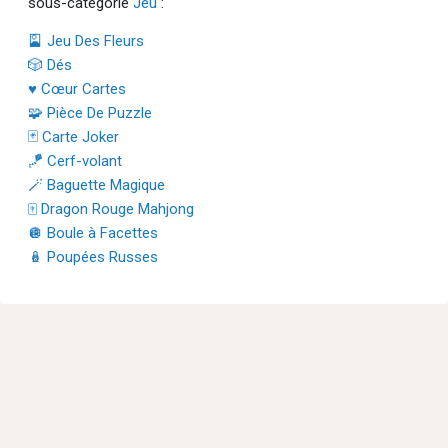
sous-catégorie
Jeu
:
🎴 Jeu Des Fleurs
🎲 Dés
♥ Cœur Cartes
🧩 Pièce De Puzzle
🃏 Carte Joker
🪁 Cerf-volant
🪄 Baguette Magique
🀄 Dragon Rouge Mahjong
🪩 Boule à Facettes
🪆 Poupées Russes